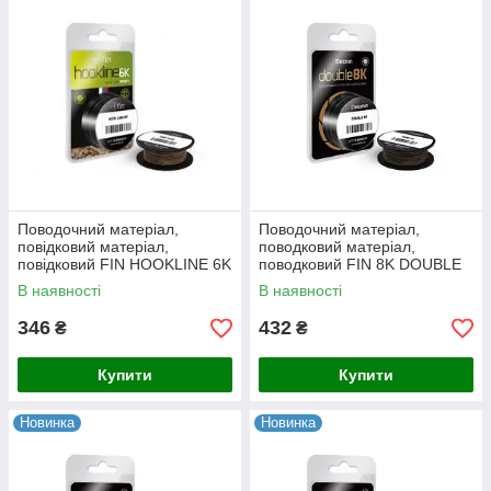
Поводочний матеріал,
Поводочний матеріал,
повідковий матеріал,
поводковий матеріал,
повідковий FIN HOOKLINE 6K
поводковий FIN 8K DOUBLE
20m / grass (трава) 35Lb
20m/камуфляж 15lbs
В наявності
В наявності
346
432
₴
₴
Купити
Купити
Новинка
Новинка