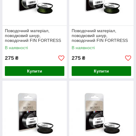
Поводочний матеріал,
Поводочний матеріал,
поводковий шнур,
поводковий шнур,
поводочний FIN FORTRESS
поводочний FIN FORTRESS
20м/жовто-зелений 35lbs
20м/чорно-зелений 35lbs
В наявності
В наявності
275
275
₴
₴
Купити
Купити