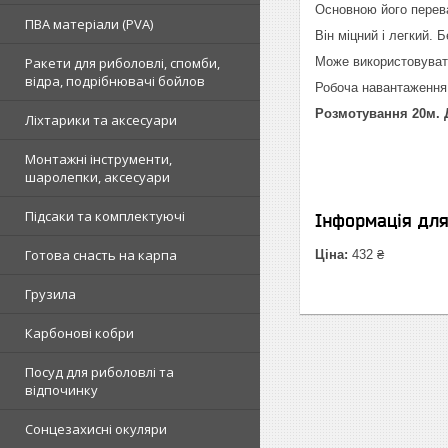
Основною його перева
ПВА матеріали (PVA)
Він міцний і легкий. 
Ракети для риболовлі, спомби,
Може використовувати
відра, подрібнювачі бойлов
Робоча навантаження 
Розмотування 20м. 
Ліхтарики та аксесуари
Монтажні інструменти,
шаролепки, аксесуари
Підсаки та комплектуючі
Інформація дл
Готова снасть на карпа
Ціна:
432 ₴
Грузила
Карбонові кобри
Посуд для риболовлі та
відпочинку
Сонцезахисні окуляри