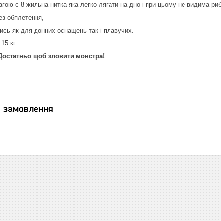
гою є 8 жильна нитка яка легко лягати на дно і при цьому не видима риб
Без обплетення,
сь як для донних оснащень так і плавучих.
15 кг
Достатньо щоб зловити монстра!
я замовлення