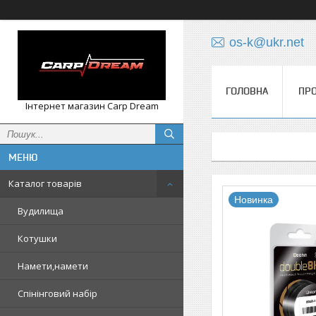
os-k@ukr.net
ГОЛОВНА
ПРО
Інтернет магазин Carp Dream
Каталог товарів
Новинка
Вудилища
Котушки
Намети,намети
Спінінговий набір