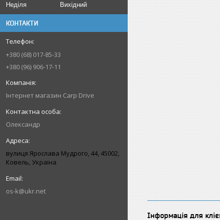
Неділя
Вихідний
КОНТАКТИ
+380 (68) 017-85-33
+380 (96) 906-17-11
Інтернет магазин Carp Drive
Олександр
вулиця Ярослава Мудрого, 44, 45002,
Ковель, Україна
os-k@ukr.net
Інформація для кліє