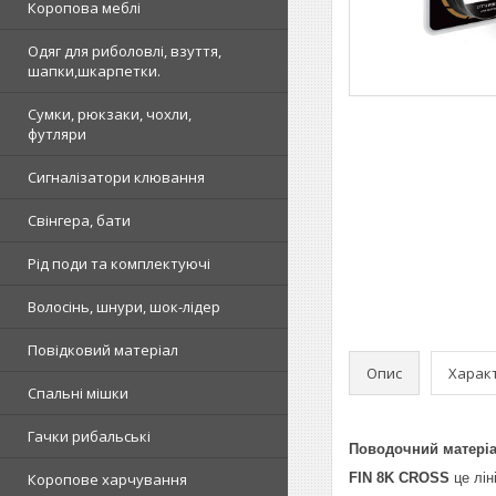
Коропова меблі
Одяг для риболовлі, взуття,
шапки,шкарпетки.
Сумки, рюкзаки, чохли,
футляри
Сигналізатори клювання
Свінгера, бати
Рід поди та комплектуючі
Волосінь, шнури, шок-лідер
Повідковий матеріал
Опис
Харак
Спальні мішки
Гачки рибальські
Поводочний матеріа
Коропове харчування
FIN 8K CROSS
це лі