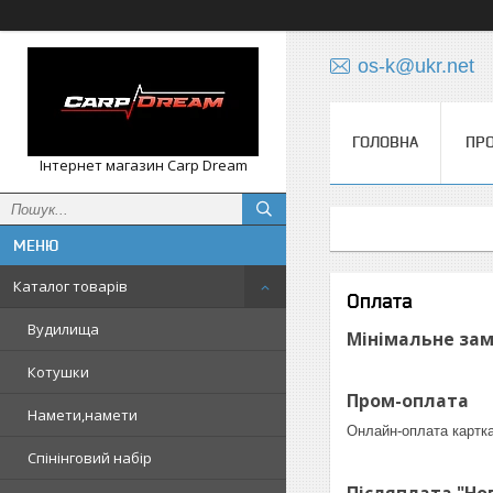
os-k@ukr.net
ГОЛОВНА
ПРО
Інтернет магазин Carp Dream
Каталог товарів
Оплата
Вудилища
Мінімальне зам
Котушки
Пром-оплата
Намети,намети
Онлайн-оплата карткам
Спінінговий набір