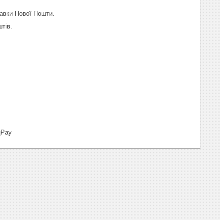
тавки Нової Пошти.
тів.
qPay