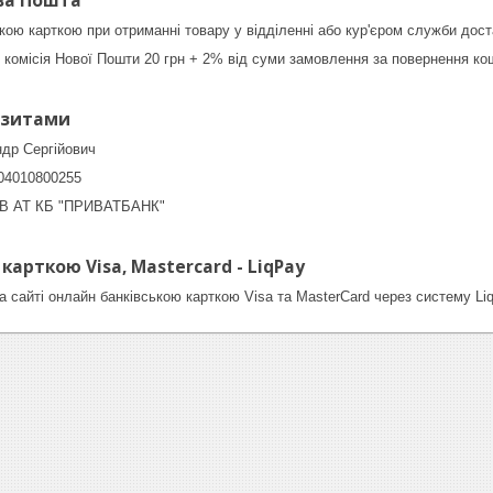
ва Пошта"
ькою карткою при отриманні товару у відділенні або кур'єром служби дос
комісія Нової Пошти 20 грн + 2% від суми замовлення за повернення кош
ізитами
др Сергійович
04010800255
 В АТ КБ "ПРИВАТБАНК"
арткою Visa, Mastercard - LiqPay
 сайті онлайн банківською карткою Visa та MasterCard через систему Li