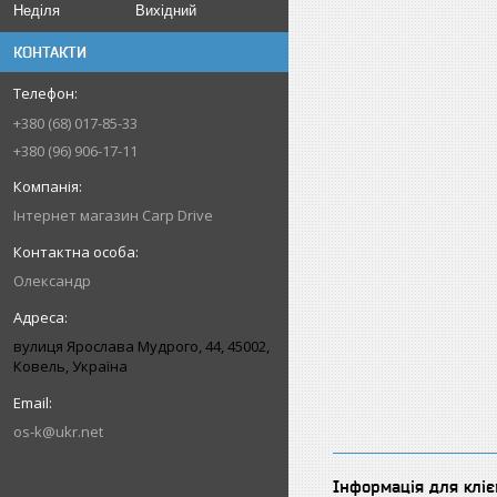
Неділя
Вихідний
КОНТАКТИ
+380 (68) 017-85-33
+380 (96) 906-17-11
Інтернет магазин Carp Drive
Олександр
вулиця Ярослава Мудрого, 44, 45002,
Ковель, Україна
os-k@ukr.net
Інформація для кліє