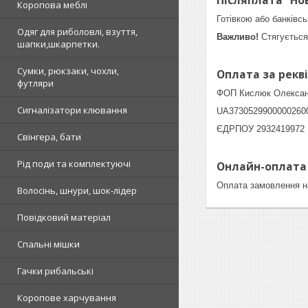
Післяплата "Но
Коропова меблі
Готівкою або банківс
Одяг для риболовлі, взуття,
Важливо!
Стягується 
шапки,шкарпетки.
Сумки, рюкзаки, чохли,
Оплата за рекв
футляри
ФОП Кислюк Олексан
Сигналізатори клювання
UA3730529900000260
ЄДРПОУ 2932419972
Свінгера, бати
Рід поди та комплектуючі
Онлайн-оплата к
Оплата замовлення на
Волосінь, шнури, шок-лідер
Повідковий матеріал
Спальні мішки
Гачки рибальські
Коропове харчування