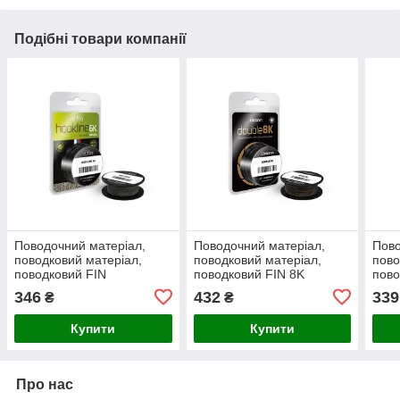
Подібні товари компанії
Поводочний матеріал,
Поводочний матеріал,
Пово
поводковий матеріал,
поводковий матеріал,
пово
поводковий FIN
поводковий FIN 8K
пово
HOOKLINE 6K 20m / gravel
DOUBLE 20m/камуфляж
HOOK
346
432
339
₴
₴
(гравій) 35Lb
15lbs
(гра
Купити
Купити
Про нас