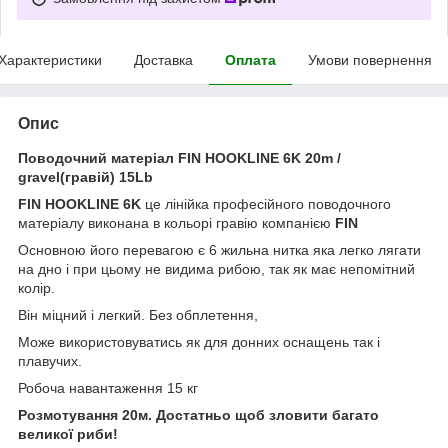
Характеристики
Доставка
Оплата
Умови повернення
Опис
Поводочний матеріал FIN HOOKLINE 6K 20m /
gravel(гравій) 15Lb
FIN HOOKLINE 6K
це лінійка професійного поводочного
матеріалу виконана в кольорі гравію компанією
FIN
Основною його перевагою є 6 жильна нитка яка легко лягати
на дно і при цьому не видима рибою, так як має непомітний
колір.
Він міцний і легкий. Без обплетення,
Може використовуватись як для донних оснащень так і
плавучих.
Робоча навантаження 15 кг
Розмотування 20м. Достатньо щоб зловити багато
великої риби!