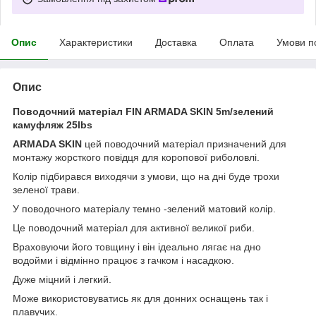
Опис
Характеристики
Доставка
Оплата
Умови п
Опис
Поводочний матеріал FIN ARMADA SKIN 5m/зелений
камуфляж 25lbs
ARMADA SKIN
цей поводочний матеріал призначений для
монтажу жорсткого повідця для коропової риболовлі.
Колір підбирався виходячи з умови, що на дні буде трохи
зеленої трави.
У поводочного матеріалу темно -зелений матовий колір.
Це поводочний матеріал для активної великої риби.
Враховуючи його товщину і він ідеально лягає на дно
водойми і відмінно працює з гачком і насадкою.
Дуже міцний і легкий.
Може використовуватись як для донних оснащень так і
плавучих.