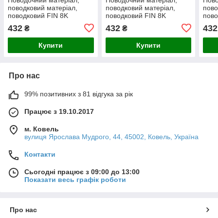
поводковий матеріал,
поводковий матеріал,
пово
поводковий FIN 8K
поводковий FIN 8K
пово
DOUBLE 20m/камуфляж
DOUBLE 20m/камуфляж
DOU
432
432
432
₴
₴
15lbs
25lbs
35lb
Купити
Купити
Про нас
99% позитивних з 81 відгука за рік
Працює з 19.10.2017
м. Ковель
вулиця Ярослава Мудрого, 44, 45002, Ковель, Україна
Контакти
Сьогодні працює з 09:00 до 13:00
Показати весь графік роботи
Про нас