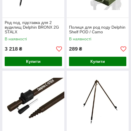
Род под, підставка для 2
вудилищ Delphin BRONX 2G
Полиця для род поду Delphin
STALX
Shelf POD / Camo
В наявності
В наявності
3 218
289
₴
₴
Купити
Купити