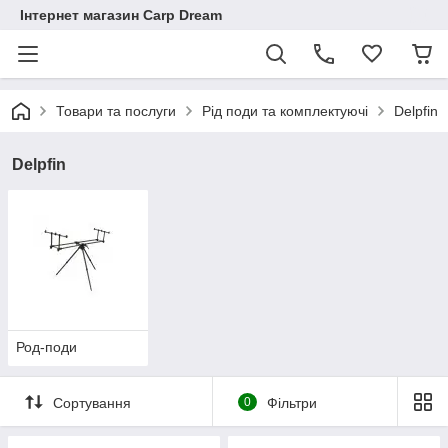
Інтернет магазин Carp Dream
Товари та послуги
Рід поди та комплектуючі
Delpfin
Delpfin
Род-поди
Сортування
0
Фільтри