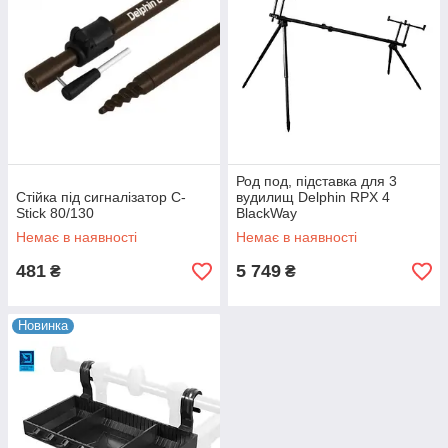
Род под, підставка для 3
Стійка під сигналізатор C-
вудилищ Delphin RPX 4
Stick 80/130
BlackWay
Немає в наявності
Немає в наявності
481
5 749
₴
₴
Новинка