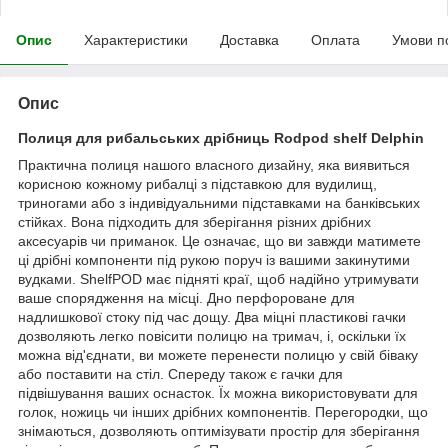
Опис
Характеристики
Доставка
Оплата
Умови п
Опис
Полиця для рибальських дрібниць Rodpod shelf Delphin
Практична полиця нашого власного дизайну, яка виявиться
корисною кожному рибалці з підставкою для вудилищ,
триногами або з індивідуальними підставками на банківських
стійках. Вона підходить для зберігання різних дрібних
аксесуарів чи приманок. Це означає, що ви завжди матимете
ці дрібні компоненти під рукою поруч із вашими закинутими
вудками. ShelfPOD має підняті краї, щоб надійно утримувати
ваше спорядження на місці. Дно перфороване для
надлишкової стоку під час дощу. Два міцні пластикові гачки
дозволяють легко повісити полицю на тримач, і, оскільки їх
можна від'єднати, ви можете перенести полицю у свій біваку
або поставити на стіл. Спереду також є гачки для
підвішування ваших оснасток. Їх можна використовувати для
голок, ножиць чи інших дрібних компонентів. Перегородки, що
знімаються, дозволяють оптимізувати простір для зберігання