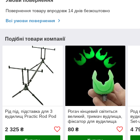
Умови повернення
Повернення товару впродовж 14 днів безкоштовно
Всі умови повернення
Подібні товари компанії
Рід під, підставка для 3
Рогач кінцевий світиться
Род 
вудилищ Practic Rod Pod
великий, тримач вудлища,
вуди
фіксатор для вудилища
Set-
2 325
80
4 7
₴
₴