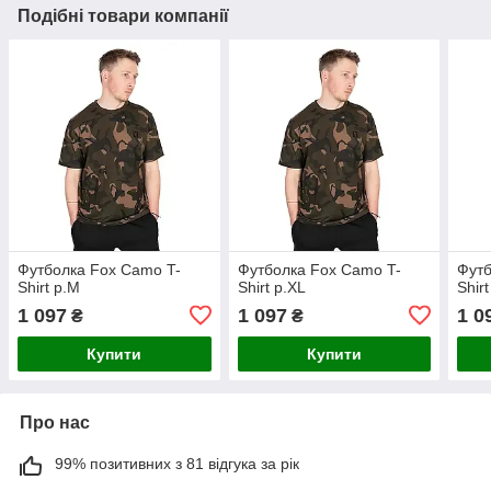
Подібні товари компанії
Футболка Fox Camo T-
Футболка Fox Camo T-
Футб
Shirt р.М
Shirt р.XL
Shir
1 097
1 097
1 0
₴
₴
Купити
Купити
Про нас
99% позитивних з 81 відгука за рік