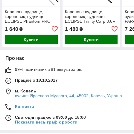
Коропове вудлище,
Коропове вудлище,
Коро
короповик, вудлище
короповик, вудлище
вуди
ECLIPSE Phantom PRO
ECLIPSE Trinity Carp 3.6м
PARA
Carp 3.6m 3.5Lb
3.5Lb, 3-сек
3.5 l
1 640
1 480
7 2
₴
₴
Купити
Купити
Про нас
99% позитивних з 81 відгука за рік
Працює з 19.10.2017
м. Ковель
вулиця Ярослава Мудрого, 44, 45002, Ковель, Україна
Контакти
Сьогодні працює з 09:00 до 18:00
Показати весь графік роботи