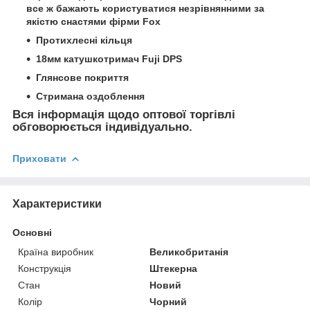
все ж бажають користуватися незрівнянними за
якістю снастями фірми Fox
Протихлесні кільця
18мм катушкотримач Fuji DPS
Глянсове покриття
Стримана оздоблення
Вся інформація щодо оптової торгівлі
обговорюється індивідуально.
Приховати
Характеристики
Основні
Країна виробник
Великобританія
Конструкція
Штекерна
Стан
Новий
Колір
Чорний