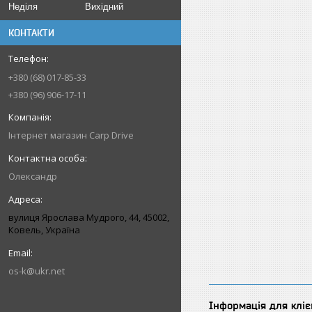
Неділя
Вихідний
КОНТАКТИ
+380 (68) 017-85-33
+380 (96) 906-17-11
Інтернет магазин Carp Drive
Олександр
вулиця Ярослава Мудрого, 44, 45002,
Ковель, Україна
os-k@ukr.net
Інформація для кліє