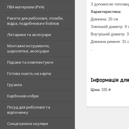
З допомогою поплавця
ПВА матеріали (PVA)
Характеристика:
Ракети для риболовлі, спомби,
Довжина: 20 см
відра, подрібнювачі бойлов
Зовнішній діаметр: 9 
Ліхтарики та аксесуари
Внутрішній діаметр: 3
Довжина ременя: 31 
Монтажні інструменти,
,
шаролепки, аксесуари
Підсаки та комплектуючі
Готова снасть на карпа
Інформація дл
Грузила
Ціна:
335 ₴
Карбонові кобри
Посуд для риболовлі та
відпочинку
Сонцезахисні окуляри