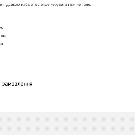
 підсакою набагато легше керувати і він не тоне.
см
 см
см
я замовлення