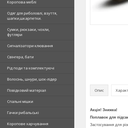
Коропова меблі
Одяг для риболовлі, взуття,
шапки,шкарпетки.
Сумки, рюкзаки, чохли,
футляри
Сигналізатори клювання
Свінгера, бати
Рід поди та комплектуючі
Волосінь, шнури, шок-лідер
Опис
Харак
Повідковий матеріал
Спальні мішки
Акція! Знижка!
Гачки рибальські
Поплавок для підса
Коропове харчування
Застосування для різ