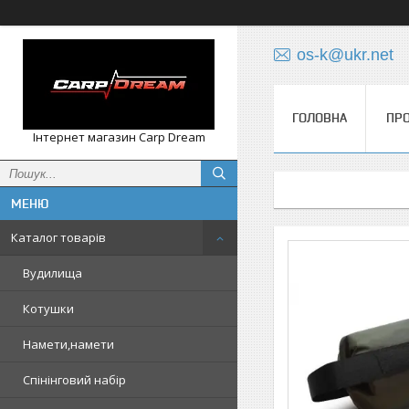
os-k@ukr.net
ГОЛОВНА
ПРО
Інтернет магазин Carp Dream
Каталог товарів
Вудилища
Котушки
Намети,намети
Спінінговий набір