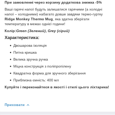
При замовленні через корзину додаткова знижка -5%
Ваші гарячі напої будуть залишатися гарячими (а холодні
напої – холодними) набагато довше завдяки термо-гуртку
Ridge Monkey Thermo Mug
, яка здатна зберігати
температуру в межах однієї години!
Колір:
Green (Зелений)
,
Grey (сірий)
Характеристика:
Двошарова ізоляція
Питна кришка
Велика зручна ручка
Міцна конструкція з поліпропілену
Квадратна форма для зручного зберігання
Приблизна ємність: 400 мл
Купуйте і переконайтеся в якості і стилі цього ліхтарика!
Приховати