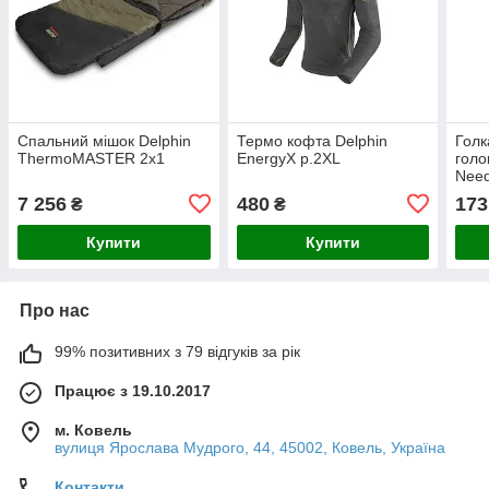
Спальний мішок Delphin
Термо кофта Delphin
Голк
ThermoMASTER 2x1
EnergyX р.2XL
голо
Need
7 256
480
173
₴
₴
Купити
Купити
Про нас
99% позитивних з 79 відгуків за рік
Працює з 19.10.2017
м. Ковель
вулиця Ярослава Мудрого, 44, 45002, Ковель, Україна
Контакти