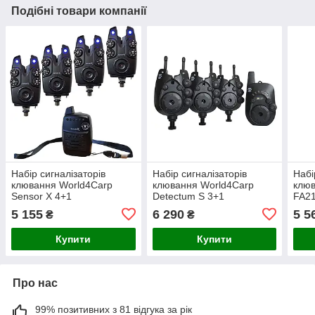
Подібні товари компанії
Набір сигналізаторів
Набір сигналізаторів
Набі
клювання World4Carp
клювання World4Carp
клюв
Sensor X 4+1
Detectum S 3+1
FA2
5 155
6 290
5 5
₴
₴
Купити
Купити
Про нас
99% позитивних з 81 відгука за рік