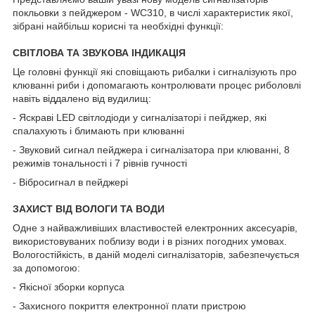
покльовки з пейджером - WC310, в числі характеристик якої,
зібрані найбільш корисні та необхідні функції:
СВІТЛОВА ТА ЗВУКОВА ІНДИКАЦІЯ
Це головні функції які сповіщають рибалки і сигналізують про
клюванні риби і допомагають контролювати процес риболовлі
навіть віддалено від вудилищ:
- Яскраві LED світлодіоди у сигналізаторі і пейджер, які
спалахують і блимають при клюванні
- Звуковий сигнал пейджера і сигналізатора при клюванні, 8
режимів тональності і 7 рівнів гучності
- Вібросигнал в пейджері
ЗАХИСТ ВІД ВОЛОГИ ТА ВОДИ
Одне з найважливіших властивостей електронних аксесуарів,
використовуваних поблизу води і в різних погодних умовах.
Вологостійкість, в даній моделі сигналізаторів, забезпечується
за допомогою:
- Якісної зборки корпуса
- Захисного покриття електронної плати пристрою