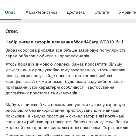
Опис
Характеристики
Доставка
Оплата
Умови п
Опис
Набір сигналізаторів клювання World4Carp WC310 5+1
Зараз коропова рибалка все більше завойовує популярність
серед рибалок любителів і професіоналів.
Хтось поряд із зимовою ловлею, бажає присвятити більшу
кількість днів у році улюбленому захопленню, хтось навпаки,
після довгих пошуків йде повністю в захоплюючий світ
карпфішінга. А як ми знаємо, будь-якого виду рибної ловлі
притаманні свої характерні особливості і застосування
допоміжних пристроїв та аксесуарів.
Мабуть в нинішній час неможливо уявити сучасну карповую
риболовлю без використання пристосувань для індикації
покльовки, а кажучи простіше – сигналізаторів які покликані
сповіщати рибалки про поклевке. Зараз на ринку існує безліч
моделей електронних сигналізаторів покльовки і їх різновидів.
Представляємо вашій увазі нову модель сигналізаторів