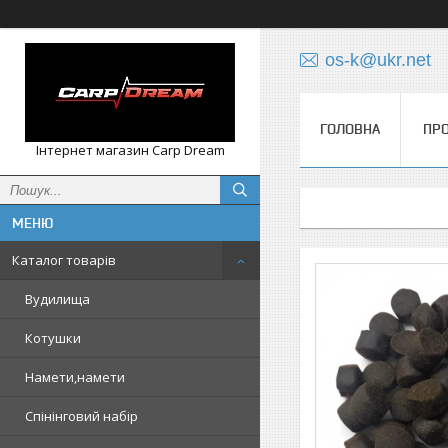
os-k@ukr.net
ГОЛОВНА
ПРО
Інтернет магазин Carp Dream
Каталог товарів
Вудилища
Котушки
Намети,намети
Спінінговий набір