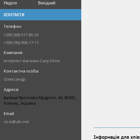
Неділя
Вихідний
КОНТАКТИ
+380 (68) 017-85-33
+380 (96) 906-17-11
Інтернет магазин Carp Drive
Олександр
вулиця Ярослава Мудрого, 44, 45002,
Ковель, Україна
os-k@ukr.net
Інформація для кліє