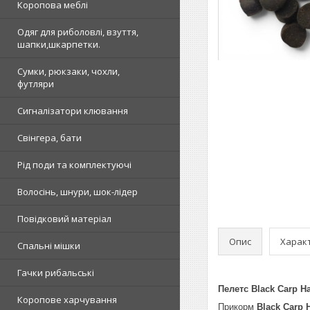
Коропова меблі
Одяг для риболовлі, взуття,
шапки,шкарпетки.
Сумки, рюкзаки, чохли,
футляри
Сигналізатори клювання
Свінгера, бати
Рід поди та комплектуючі
Волосінь, шнури, шок-лідер
Повідковий матеріал
Опис
Харак
Спальні мішки
Гачки рибальські
Пелетс Black Carp Ha
Коропове харчування
Прикорм
Black Carp H