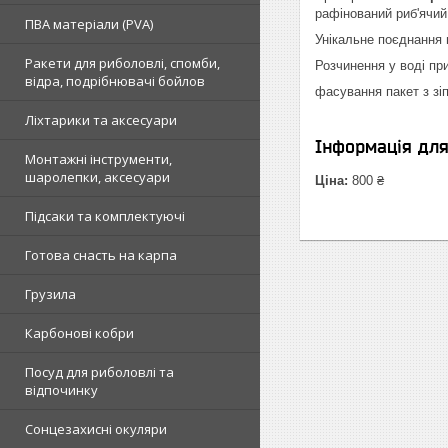
рафінований риб'ячий 
ПВА матеріали (PVA)
Унікальне поєднання 
Ракети для риболовлі, спомби,
Розчинення у воді при
відра, подрібнювачі бойлов
фасування пакет з зіп
Ліхтарики та аксесуари
Інформація дл
Монтажні інструменти,
шаролепки, аксесуари
Ціна:
800 ₴
Підсаки та комплектуючі
Готова снасть на карпа
Грузила
Карбонові кобри
Посуд для риболовлі та
відпочинку
Сонцезахисні окуляри