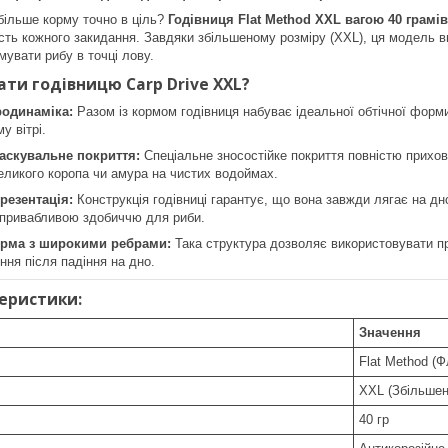
більше корму точно в ціль?
Годівниця Flat Method XXL вагою 40 грамів
сть кожного закидання. Завдяки збільшеному розміру (XXL), ця модель 
увати рибу в точці лову.
ати годівницю Carp Drive XXL?
родинаміка:
Разом із кормом годівниця набуває ідеальної обтічної форм
у вітрі.
маскувальне покриття:
Спеціальне зносостійке покриття повністю прихов
еликого коропа чи амура на чистих водоймах.
резентація:
Конструкція годівниці гарантує, що вона завжди лягає на д
 привабливою здобиччю для риби.
форма з широкими ребрами:
Така структура дозволяє використовувати при
ння після падіння на дно.
теристики:
Значення
Flat Method (
XXL (Збільшен
40 гр