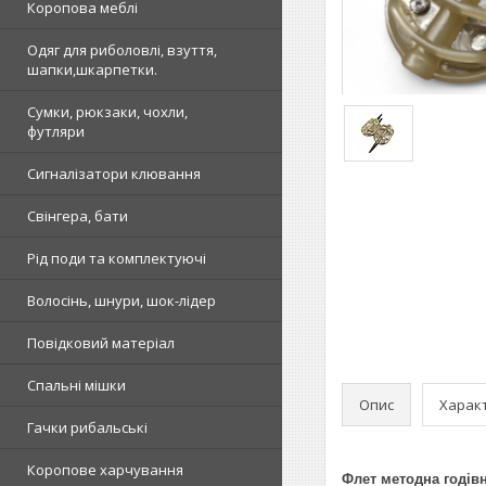
Коропова меблі
Одяг для риболовлі, взуття,
шапки,шкарпетки.
Сумки, рюкзаки, чохли,
футляри
Сигналізатори клювання
Свінгера, бати
Рід поди та комплектуючі
Волосінь, шнури, шок-лідер
Повідковий матеріал
Спальні мішки
Опис
Харак
Гачки рибальські
Коропове харчування
Флет методна годівн