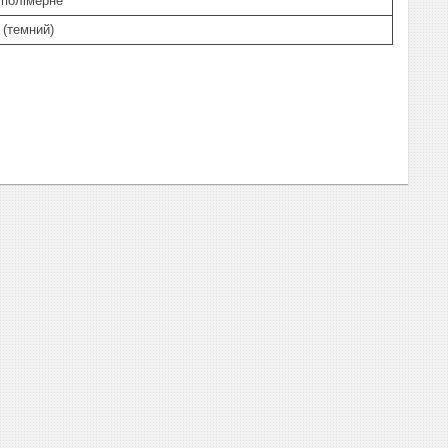
 полімерне
(темний)