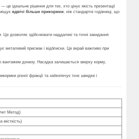
— це ідеальне рішення для тих, хто цінує якість презентації
вміщує
вдвічі більше прикормки
, ніж стандартні годівниці, що
и. Це дозволяє здійснювати наддалекі та точні закидання
ує металевий присмак і відблиски. Це вкрай важливо при
но вантажем донизу. Насадка залишається зверху корму,
кормки різної фракції та забезпечує їхнє швидке і
Флет Метод)
а місткість)