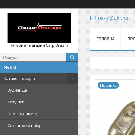
os-k@ukr.net
ГОЛОВНА
ПРО
Інтернет магазин Carp Dream
Каталог товарів
Новинка
Вудилища
Котушки
Намети,намети
Спінінговий набір