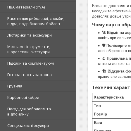
Бажаєте доставляти 
ПВА матеріали (PVA)
насадки та ефективні
дозволяє довше утрим
Ракети для риболовлі, спомби,
відра, подрібнювачі бойлов
Чому варто обр
🚀 Відмінна ае
Ліхтарики та аксесуари
навіть при сильном
🛡️ Полімерне 
Монтажні інструменти,
лові обережного в
шаролепки, аксесуари
⚓ Правильна п
Підсаки та комплектуючі
стаючи легкою та
🏗️ Відкрита 
Готова снасть на карпа
правильне звільне
Грузила
Технічні харак
Карбонові кобри
Характеристика
Тип
Посуд для риболовлі та
відпочинку
Розмір
Вага
Сонцезахисні окуляри