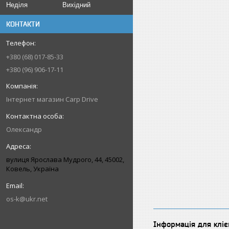
Неділя
Вихідний
КОНТАКТИ
+380 (68) 017-85-33
+380 (96) 906-17-11
Інтернет магазин Carp Drive
Олександр
вулиця Ярослава Мудрого, 44, 45002,
Ковель, Україна
os-k@ukr.net
Інформація для кліє