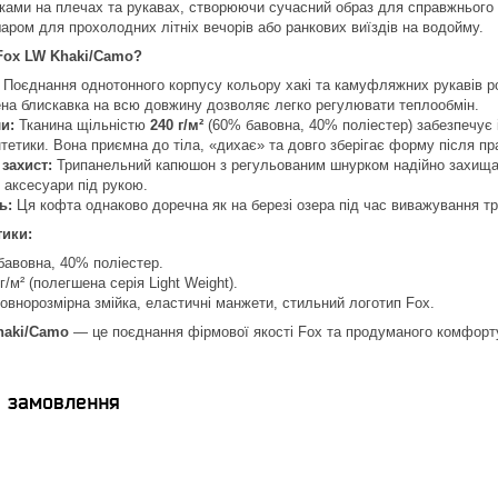
ми на плечах та рукавах, створюючи сучасний образ для справжнього к
ром для прохолодних літніх вечорів або ранкових виїздів на водойму.
Fox LW Khaki/Camo?
Поєднання однотонного корпусу кольору хакі та камуфляжних рукавів р
на блискавка на всю довжину дозволяє легко регулювати теплообмін.
и:
Тканина щільністю
240 г/м²
(60% бавовна, 40% поліестер) забезпечує 
нтетики. Вона приємна до тіла, «дихає» та довго зберігає форму після пр
захист:
Трипанельний капюшон з регульованим шнурком надійно захищає в
і аксесуари під рукою.
ь:
Ця кофта однаково доречна як на березі озера під час виважування тр
тики:
авовна, 40% поліестер.
г/м² (полегшена серія Light Weight).
овнорозмірна змійка, еластичні манжети, стильний логотип Fox.
haki/Camo
— це поєднання фірмової якості Fox та продуманого комфорту
я замовлення