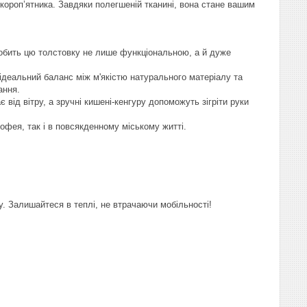
ороп’ятника. Завдяки полегшеній тканині, вона стане вашим
обить цю толстовку не лише функціональною, а й дуже
ідеальний баланс між м'якістю натурального матеріалу та
ання.
ід вітру, а зручні кишені-кенгуру допоможуть зігріти руки
офея, так і в повсякденному міському житті.
. Залишайтеся в теплі, не втрачаючи мобільності!