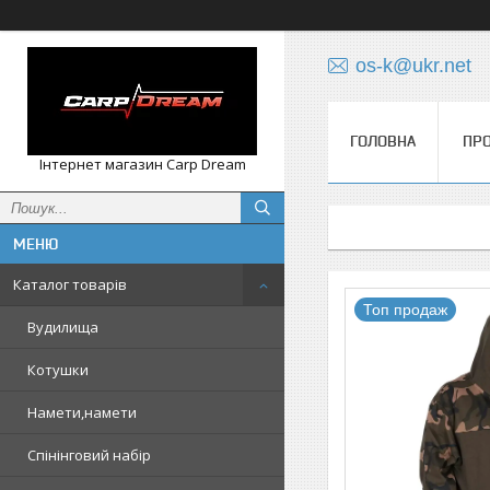
os-k@ukr.net
ГОЛОВНА
ПРО
Інтернет магазин Carp Dream
Каталог товарів
Топ продаж
Вудилища
Котушки
Намети,намети
Спінінговий набір