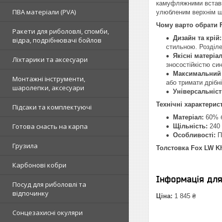
камуфляжними вставка
ПВА матеріали (PVA)
улюбленим верхнім ша
Чому варто обрати 
Ракети для риболовлі, спомби,
Дизайн та крій:
відра, подрібнювачі бойлов
стильною. Розділе
Якісні матеріал
Ліхтарики та аксесуари
зносостійкістю си
Максимальний 
Монтажні інструменти,
або тримати дрібн
шаролепки, аксесуари
Універсальніст
Технічні характерис
Підсаки та комплектуючі
Матеріал:
60% б
Готова снасть на карпа
Щільність:
240 
Особливості:
П
Грузила
Толстовка Fox LW K
Карбонові кобри
Інформація дл
Посуд для риболовлі та
відпочинку
Ціна:
1 845 ₴
Сонцезахисні окуляри