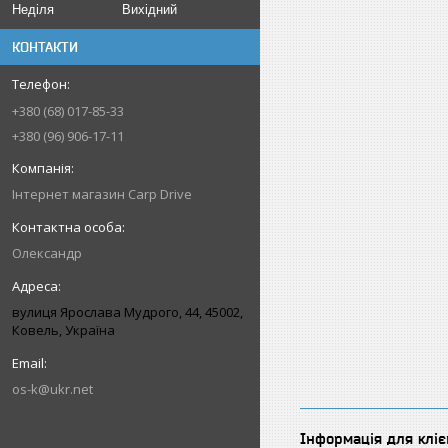
Неділя
Вихідний
КОНТАКТИ
+380 (68) 017-85-33
+380 (96) 906-17-11
Інтернет магазин Carp Drive
Олександр
вулиця Ярослава Мудрого, 44, 45002,
Ковель, Україна
os-k@ukr.net
Інформація для кліє