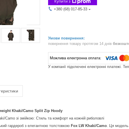
Купити з
+380 (68) 017-85-33
повернення товару протягом 14 днів
безкошт
У компанії підключені електронні платежі. Те
теристики
weight Khaki/Camo Split Zip Hoody
ki/Camo зі змійкою: Стиль та комфорт на кожній риболовлі
ький гардероб з елегантною толстовкою
Fox LW Khaki/Camo
. Ця модель 