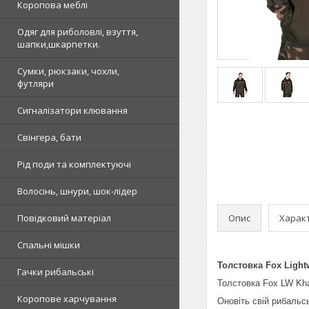
Коропова меблі
Одяг для риболовлі, взуття,
шапки,шкарпетки.
Сумки, рюкзаки, чохли,
футляри
Сигналізатори клювання
Свінгера, бати
Рід поди та комплектуючі
Волосінь, шнури, шок-лідер
Опис
Харак
Повідковий матеріал
Спальні мішки
Толстовка Fox Light
Гачки рибальські
Толстовка Fox LW Kha
Коропове харчування
Оновіть свій рибальс