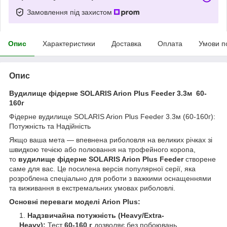
Замовлення під захистом
Опис
Характеристики
Доставка
Оплата
Умови п
Опис
Вудилище фідерне SOLARIS Arion Plus Feeder 3.3м 60-
160г
Фідерне вудилище SOLARIS Arion Plus Feeder 3.3м (60-160г):
Потужність та Надійність
Якщо ваша мета — впевнена риболовля на великих річках зі
швидкою течією або полювання на трофейного коропа,
то
вудилище фідерне SOLARIS Arion Plus Feeder
створене
саме для вас. Це посилена версія популярної серії, яка
розроблена спеціально для роботи з важкими оснащеннями
та виживання в екстремальних умовах риболовлі.
Основні переваги моделі Arion Plus:
Надзвичайна потужність (Heavy/Extra-
Heavy):
Тест
60-160 г
дозволяє без побоювань