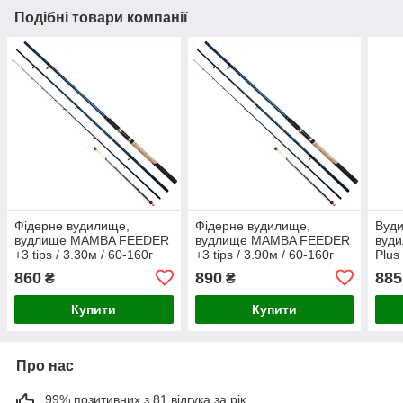
Подібні товари компанії
Фідерне вудилище,
Фідерне вудилище,
Вуд
вудлище MAMBA FEEDER
вудлище MAMBA FEEDER
вуди
+3 tips / 3.30м / 60-160г
+3 tips / 3.90м / 60-160г
Plus
860
890
885
₴
₴
Купити
Купити
Про нас
99% позитивних з 81 відгука за рік