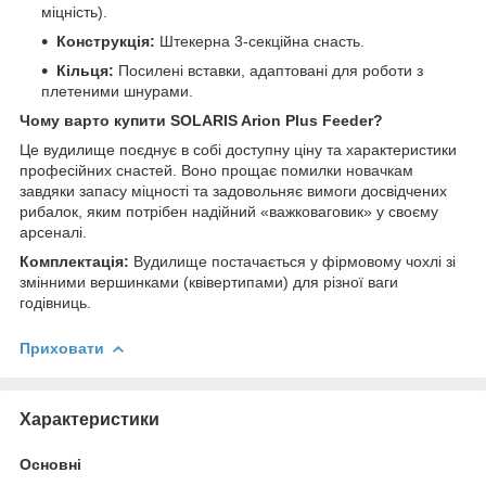
міцність).
Конструкція:
Штекерна 3-секційна снасть.
Кільця:
Посилені вставки, адаптовані для роботи з
плетеними шнурами.
Чому варто купити SOLARIS Arion Plus Feeder?
Це вудилище поєднує в собі доступну ціну та характеристики
професійних снастей. Воно прощає помилки новачкам
завдяки запасу міцності та задовольняє вимоги досвідчених
рибалок, яким потрібен надійний «важковаговик» у своєму
арсеналі.
Комплектація:
Вудилище постачається у фірмовому чохлі зі
змінними вершинками (квівертипами) для різної ваги
годівниць.
Приховати
Характеристики
Основні