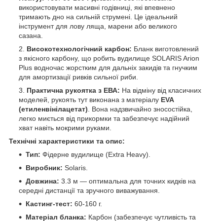
використовувати масивні годівниці, які впевнено
тримають дно на сильній струмені. Це ідеальний
інструмент для лову ляща, марени або великого
сазана.
Високотехнологічний карбон:
Бланк виготовлений
з якісного карбону, що робить вудилище SOLARIS Arion
Plus водночас жорстким для дальніх закидів та гнучким
для амортизації ривків сильної риби.
Практична рукоятка з ЕВА:
На відміну від класичних
моделей, рукоять тут виконана з матеріалу
EVA
(етиленвінілацетат)
. Вона надзвичайно зносостійка,
легко миється від прикормки та забезпечує надійний
хват навіть мокрими руками.
Технічні характеристики та опис:
Тип:
Фідерне вудилище (Extra Heavy).
Виробник:
Solaris.
Довжина:
3.3 м — оптимальна для точних кидків на
середні дистанції та зручного виважування.
Кастинг-тест:
60-160 г.
Матеріал бланка:
Карбон (забезпечує чутливість та