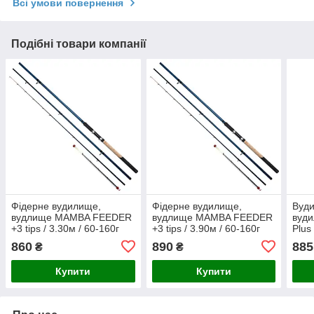
Всі умови повернення
Подібні товари компанії
Фідерне вудилище,
Фідерне вудилище,
Вуд
вудлище MAMBA FEEDER
вудлище MAMBA FEEDER
вуди
+3 tips / 3.30м / 60-160г
+3 tips / 3.90м / 60-160г
Plus
860
890
885
₴
₴
Купити
Купити