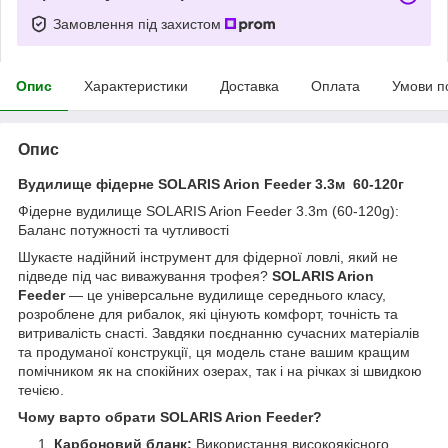
Замовлення під захистом
Опис
Характеристики
Доставка
Оплата
Умови п
Опис
Вудилище фідерне SOLARIS Arion Feeder 3.3м 60-120г
Фідерне вудилище SOLARIS Arion Feeder 3.3m (60-120g):
Баланс потужності та чутливості
Шукаєте надійний інструмент для фідерної ловлі, який не
підведе під час виважування трофея?
SOLARIS Arion
Feeder
— це універсальне вудилище середнього класу,
розроблене для рибалок, які цінують комфорт, точність та
витривалість снасті. Завдяки поєднанню сучасних матеріалів
та продуманої конструкції, ця модель стане вашим кращим
помічником як на спокійних озерах, так і на річках зі швидкою
течією.
Чому варто обрати SOLARIS Arion Feeder?
Карбоновий бланк:
Використання високоякісного