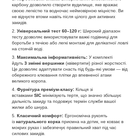
карбону дозволило створити вудилище, яке вражає
своєю легкістю та водночас неймовірною міцністю. Ви
не відчуєте втоми навіть після цілого дня активних
закидів.
Універсальний тест 60–120 г:
Широкий діапазон
тесту дозволяє використовувати важкі годівниці для
боротьби з течією або легкі монтажі для делікатної ловлі
на стоячій воді.
Максимальна інформативність:
У комплекті
йдуть
3 змінні вершинки
(квівертипи) різної жорсткості.
Це дозволяє адаптувати снасть під будь-які умови — від
обережного клювання плітки до впевненої атаки
великого коропа.
Фурнітура преміум-класу:
Кільця зі
вставками
SIC
мінімізують тертя, що значно збільшує
дальність закиду та подовжує термін служби вашої
жилки або шнура.
Класичний комфорт:
Ергономічна рукоять
із
натурального корка
приємна на дотик, не ковзає в
мокрих руках і забезпечує правильний хват під час
силових закидів.