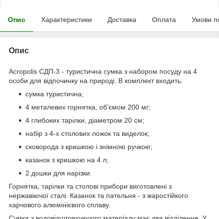
Опис
Характеристики
Доставка
Оплата
Умови п
Опис
Acropolis СДП-3 - туристична сумка з набором посуду на 4
особи для відпочинку на природі. В комплект входить:
сумка туристична;
4 металевих горнятка, об’ємом 200 мг;
4 глибоких тарілки, діаметром 20 см;
набір з 4-х столових ложок та виделок;
сковорода з кришкою і знімною ручкою;
казанок з кришкою на 4 л;
2 дошки для нарізки.
Горнятка, тарілки та столові прибори виготовлені з
нержавіючої сталі. Казанок та пательня - з жаростійкого
харчового алюмінієвого сплаву.
Сумка з водовідштовхуючого матеріалу має два відділення. У