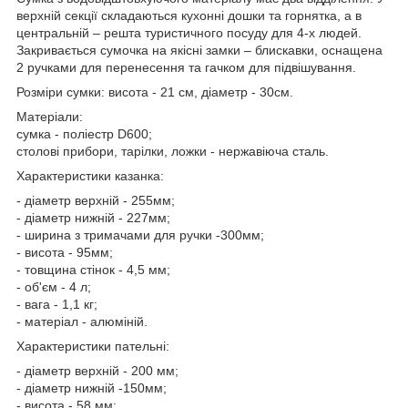
верхній секції складаються кухонні дошки та горнятка, а в
центральній – решта туристичного посуду для 4-х людей.
Закривається сумочка на якісні замки – блискавки, оснащена
2 ручками для перенесення та гачком для підвішування.
Розміри сумки: висота - 21 см, діаметр - 30см.
Матеріали:
сумка - поліестр D600;
столові прибори, тарілки, ложки - нержавіюча сталь.
Характеристики казанка:
- діаметр верхній - 255мм;
- діаметр нижній - 227мм;
- ширина з тримачами для ручки -300мм;
- висота - 95мм;
- товщина стінок - 4,5 мм;
- об'єм - 4 л;
- вага - 1,1 кг;
- матеріал - алюміній.
Характеристики пательні:
- діаметр верхній - 200 мм;
- діаметр нижній -150мм;
- висота - 58 мм;