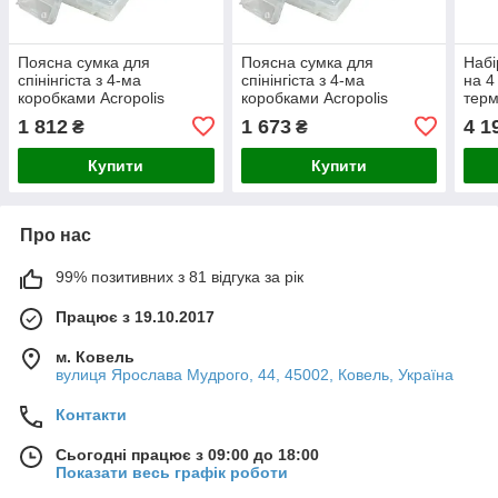
Поясна сумка для
Поясна сумка для
Набі
спінінгіста з 4-ма
спінінгіста з 4-ма
на 4
коробками Acropolis
коробками Acropolis
терм
СДС-4у
СДС-4у
Acro
1 812
1 673
4 1
₴
₴
Купити
Купити
Про нас
99% позитивних з 81 відгука за рік
Працює з 19.10.2017
м. Ковель
вулиця Ярослава Мудрого, 44, 45002, Ковель, Україна
Контакти
Сьогодні працює з 09:00 до 18:00
Показати весь графік роботи