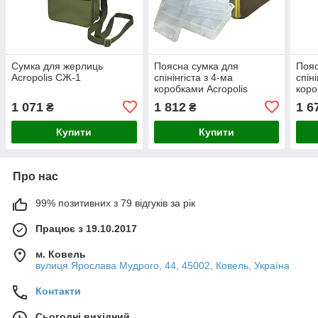
Сумка для жерлиць
Поясна сумка для
Пояс
Acropolis СЖ-1
спінінгіста з 4-ма
спін
коробками Acropolis
коро
СДС-4у
СДС
1 071
1 812
1 6
₴
₴
Купити
Купити
Про нас
99% позитивних з 79 відгуків за рік
Працює з 19.10.2017
м. Ковель
вулиця Ярослава Мудрого, 44, 45002, Ковель, Україна
Контакти
Сьогодні вихідний