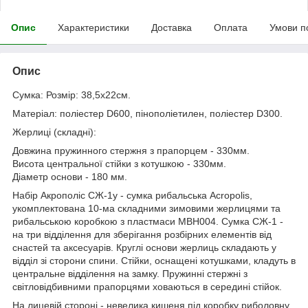
Опис
Характеристики
Доставка
Оплата
Умови п
Опис
Сумка: Розмір: 38,5х22см.
Матеріал: поліестер D600, пінополіетилен, поліестер D300.
Жерлиці (складні):
Довжина пружинного стержня з прапорцем - 330мм.
Висота центральної стійки з котушкою - 330мм.
Діаметр основи - 180 мм.
Набір Акрополіс СЖ-1у - сумка рибальська Acropolis,
укомплектована 10-ма складними зимовими жерлицями та
рибальською коробкою з пластмаси МВН004. Сумка СЖ-1 -
на три відділення для зберігання розбірних елементів від
снастей та аксесуарів. Круглі основи жерлиць складають у
відділ зі сторони спини. Стійки, оснащені котушками, кладуть в
центральне відділення на замку. Пружинні стержні з
світловідбивними прапорцями ховаються в середині стійок.
На лицевій стороні - невелика кишеня під коробку риболовну.