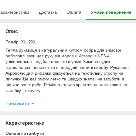
арактеристики
Доставка
Оплата
Умови повернення
Опис
Розмір: XL, 2XL.
Тепла рукавиця з натуральним хутром бобра для зимової
риболовлі захищає руку від морозів. Acropolis ЧРЗ-4
універсальна - підійде правші і шульзі. Зимова вудка
вставляється через отвір в передній частині виробу. Рукавиця
Акрополіс для рибалки фіксується на текстильну стропу на
липучку. Це дає змогу легко та швидко зняти і не загубити її
під час ловлі риби. Ремінна стрічка кріпится до ноги також на
застібку - липучку.
Приховати
Характеристики
Основні атрибути