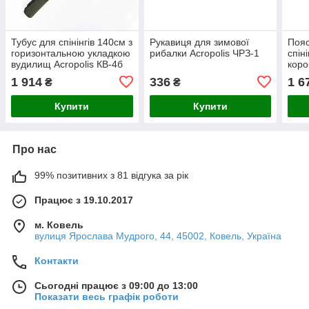
Тубус для спінінгів 140см з
Рукавиця для зимової
Пояс
горизонтальною укладкою
рибалки Acropolis ЧРЗ-1
спін
вудилищ Acropolis КВ-4б
коро
СДС
1 914
336
1 6
₴
₴
Купити
Купити
Про нас
99% позитивних з 81 відгука за рік
Працює з 19.10.2017
м. Ковель
вулиця Ярослава Мудрого, 44, 45002, Ковель, Україна
Контакти
Сьогодні працює з 09:00 до 13:00
Показати весь графік роботи