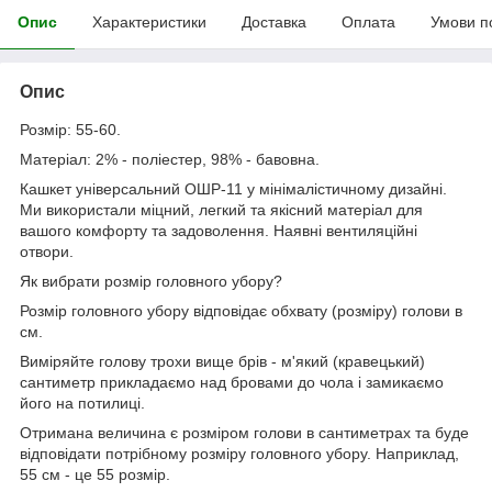
Опис
Характеристики
Доставка
Оплата
Умови п
Опис
Розмір: 55-60.
Матеріал: 2% - поліеcтер, 98% - бавовна.
Кашкет універсальний ОШР-11 у мінімалістичному дизайні.
Ми використали міцний, легкий та якісний матеріал для
вашого комфорту та задоволення. Наявні вентиляційні
отвори.
Як вибрати розмір головного убору?
Розмір головного убору відповідає обхвату (розміру) голови в
см.
Виміряйте голову трохи вище брів - м'який (кравецький)
сантиметр прикладаємо над бровами до чола і замикаємо
його на потилиці.
Отримана величина є розміром голови в сантиметрах та буде
відповідати потрібному розміру головного убору. Наприклад,
55 см - це 55 розмір.