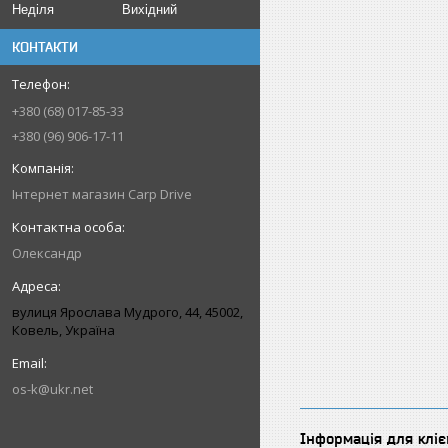
Неділя
Вихідний
КОНТАКТИ
+380 (68) 017-85-33
+380 (96) 906-17-11
Інтернет магазин Carp Drive
Олександр
вулиця Ярослава Мудрого, 44, 45002,
Ковель, Україна
os-k@ukr.net
Інформація для кліє