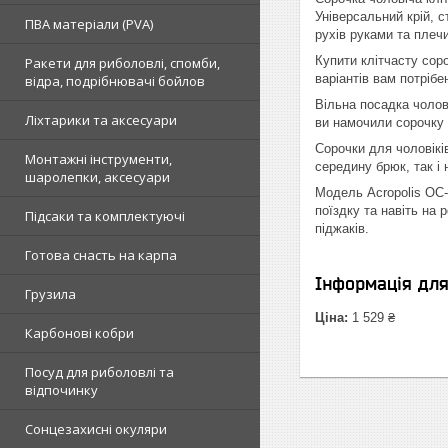
Універсальний крій, с
ПВА матеріали (PVA)
рухів руками та плеч
Купити клітчасту сор
Ракети для риболовлі, спомби,
варіантів вам потріб
відра, подрібнювачі бойлов
Вільна посадка чолов
Ліхтарики та аксесуари
ви намочили сорочку 
Сорочки для чоловікі
Монтажні інструменти,
середину брюк, так і 
шаролепки, аксесуари
Модель Acropolis ОС-2
поїздку та навіть на 
Підсаки та комплектуючі
піджаків.
Готова снасть на карпа
Інформація дл
Грузила
Ціна:
1 529 ₴
Карбонові кобри
Посуд для риболовлі та
відпочинку
Сонцезахисні окуляри