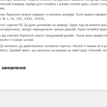
тильний комірець підійде для чоловіка з різним стилем одягу, різної ста
има.
очку Акрополіс можна середніх та великих розмірів. Коли будете оформля
ен: М, L, XL, XXL, XXXL, XXXXL.
ічої сорочки ОС-2р дуже допоможе на природі. Адже тоді ви можете віл
на відпочинку, процес переодягання трошки довший. Адже потрібно буде р
в від компанії Акрополіс мають продуманий дизайн. Знизу вони заокругл
носити її поверх штанів.
р належить до демісезонних чоловічих сорочок. Носити її можна як в різн
роботу. Цікавий принт, що нанесено на кишеню на лівій груді стильний, ал
я замовлення