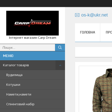
os-k@ukr.net
ГОЛОВНА
ПРО
Інтернет магазин Carp Dream
Каталог товарів
Вудилища
Котушки
Намети,намети
Спінінговий набір