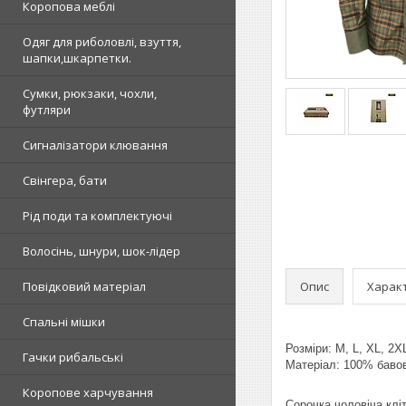
Коропова меблі
Одяг для риболовлі, взуття,
шапки,шкарпетки.
Сумки, рюкзаки, чохли,
футляри
Сигналізатори клювання
Свінгера, бати
Рід поди та комплектуючі
Волосінь, шнури, шок-лідер
Опис
Харак
Повідковий матеріал
Спальні мішки
Розміри: М, L, XL, 2X
Гачки рибальські
Матеріал: 100% баво
Коропове харчування
Сорочка чоловіча клі