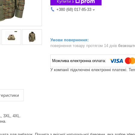
Купити з
+380 (68) 017-85-33
повернення товару протягом 14 днів
безкошт
У компанії підключені електронні платежі. Те
теристики
L, 3XL, 4XL.
вна.
тчата для рибалок. Пошита з якісної натуральної бавовни, яка добре збер