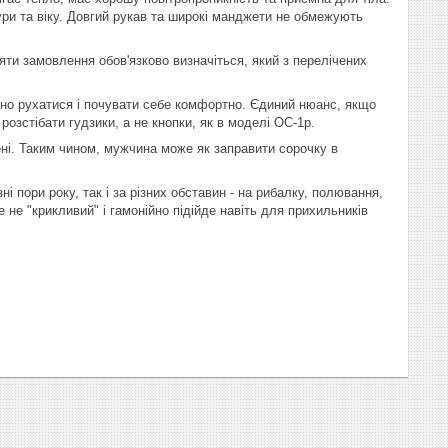
тури та віку. Довгий рукав та широкі манджети не обмежують
ти замовлення обов'язково визначіться, який з перелічених
ьно рухатися і почувати себе комфортно. Єдиний нюанс, якщо
озстібати гудзики, а не кнопки, як в моделі ОС-1р.
ені. Таким чином, мужчина може як заправити сорочку в
і пори року, так і за різних обставин - на рибалку, полювання,
е не "крикливий" і гамонійно підійде навіть для прихильників