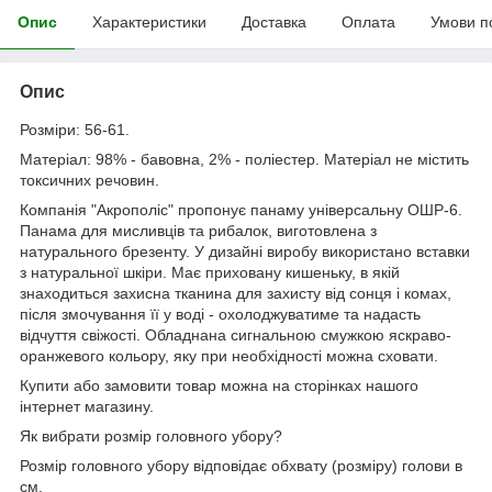
Опис
Характеристики
Доставка
Оплата
Умови п
Опис
Розміри: 56-61.
Матеріал: 98% - бавовна, 2% - поліестер. Матеріал не містить
токсичних речовин.
Компанія "Акрополіс" пропонує панаму універсальну ОШР-6.
Панама для мисливців та рибалок, виготовлена ​​з
натурального брезенту. У дизайні виробу використано вставки
з натуральної шкіри. Має приховану кишеньку, в якій
знаходиться захисна тканина для захисту від сонця і комах,
після змочування її у воді - охолоджуватиме та надасть
відчуття свіжості. Обладнана сигнальною смужкою яскраво-
оранжевого кольору, яку при необхідності можна сховати.
Купити або замовити товар можна на сторінках нашого
інтернет магазину.
Як вибрати розмір головного убору?
Розмір головного убору відповідає обхвату (розміру) голови в
см.