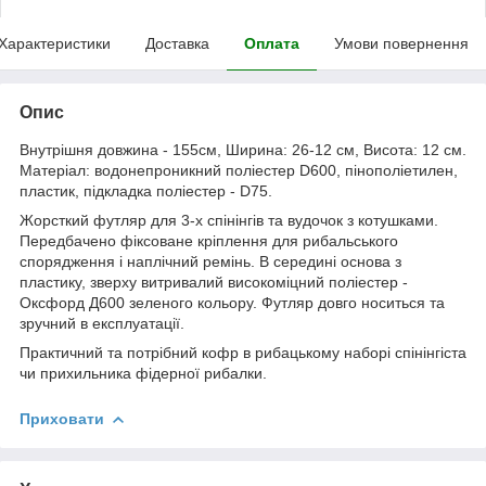
Характеристики
Доставка
Оплата
Умови повернення
Опис
Внутрішня довжина - 155см, Ширина: 26-12 см, Висота: 12 см.
Матеріал: водонепроникний поліестер D600, пінополіетилен,
пластик, підкладка поліестер - D75.
Жорсткий футляр для 3-х спінінгів та вудочок з котушками.
Передбачено фіксоване кріплення для рибальського
спорядження і наплічний ремінь. В середині основа з
пластику, зверху витривалий високоміцний поліестер -
Оксфорд Д600 зеленого кольору. Футляр довго носиться та
зручний в експлуатації.
Практичний та потрібний кофр в рибацькому наборі спінінгіста
чи прихильника фідерної рибалки.
Приховати