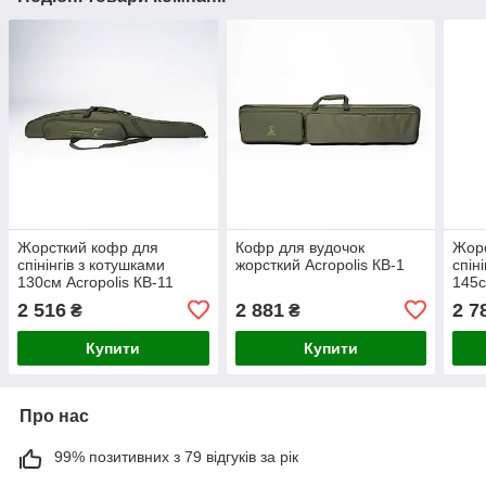
Жорсткий кофр для
Кофр для вудочок
Жорс
спінінгів з котушками
жорсткий Acropolis КВ-1
спін
130см Acropolis КВ-11
145с
2 516
2 881
2 7
₴
₴
Купити
Купити
Про нас
99% позитивних з 79 відгуків за рік