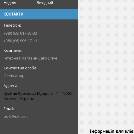
Неділя
Вихідний
КОНТАКТИ
+380 (68) 017-85-33
+380 (96) 906-17-11
Інтернет магазин Carp Drive
Олександр
вулиця Ярослава Мудрого, 44, 45002,
Ковель, Україна
os-k@ukr.net
Інформація для кліє