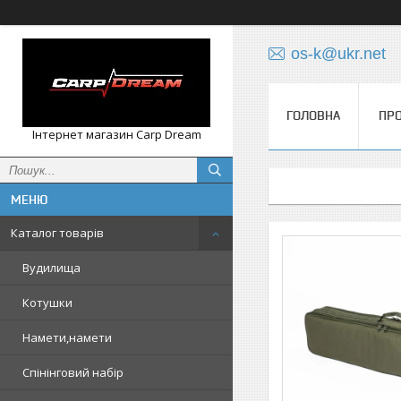
os-k@ukr.net
ГОЛОВНА
ПРО
Інтернет магазин Carp Dream
Каталог товарів
Вудилища
Котушки
Намети,намети
Спінінговий набір