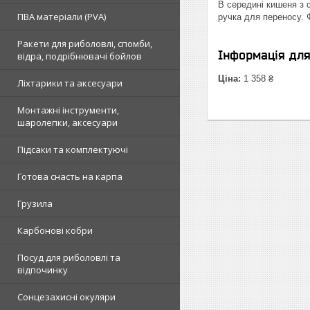
В середині кишеня з 
ПВА матеріали (PVA)
ручка для переносу. 
Ракети для риболовлі, спомби,
Інформація дл
відра, подрібнювачі бойлов
Ціна:
1 358 ₴
Ліхтарики та аксесуари
Монтажні інструменти,
шаролепки, аксесуари
Підсаки та комплектуючі
Готова снасть на карпа
Грузила
Карбонові кобри
Посуд для риболовлі та
відпочинку
Сонцезахисні окуляри