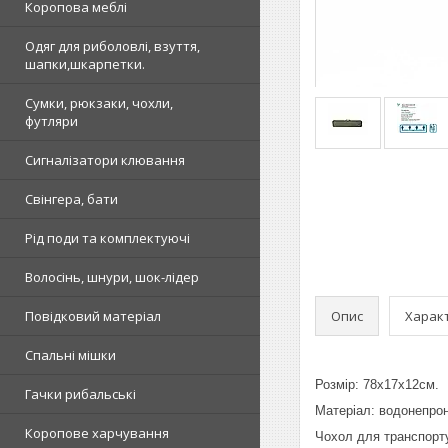
Коропова меблі
Одяг для риболовлі, взуття,
шапки,шкарпетки.
Сумки, рюкзаки, чохли,
футляри
Сигналізатори клювання
Свінгера, бати
Рід поди та комплектуючі
Волосінь, шнури, шок-лідер
Опис
Харак
Повідковий матеріал
Спальні мішки
Розмір: 78х17х12см.
Гачки рибальські
Матеріал: водонепрон
Коропове харчування
Чохол для транспортув