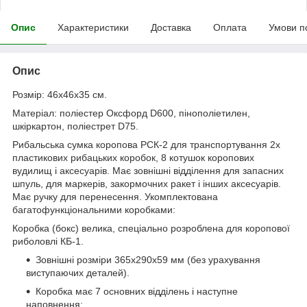
Опис
Характеристики
Доставка
Оплата
Умови п
Опис
Розмір: 46х46х35 см.
Матеріал: поліестер Оксфорд D600, пінополіетилен,
шкіркартон, поліестрет D75.
Рибальська сумка коропова РСК-2 для транспортування 2х
пластикових рибацьких коробок, 8 котушок коропових
вудилищ і аксесуарів. Має зовнішні відділення для запасних
шпуль, для маркерів, закормочних ракет і інших аксесуарів.
Має ручку для перенесення. Укомплектована
багатофункціональними коробками:
Коробка (бокс) велика, спеціально розроблена для коропової
риболовлі КБ-1.
Зовнішні розміри 365х290х59 мм (без урахування
виступаючих деталей).
Коробка має 7 основних відділень і наступне
наповнення: