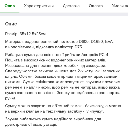
Опис
Характеристики
Доставка
Оплата
Умови п
Опис
Розмір: 35x12.5x25см.
Матеріал: водонепроникний поліестер D600, D1680, EVA,
пінополіетилен, підкладка поліестер D75.
Рибацька сумка для спінінгової рибалки Acropolis РС-4.
Пошита з високоякісних водонепроникних матеріалів.
Розрахована для носіння двох коробок під аксесуари.
Спереду жорстка захисна кишеня для 2-х котушок і запасних
шпуль. Об'ємні бокові кишені пришиті міцними армованими
нитками. Сумка спінінгова комплектується зручним плечовим
ременем з наплічником, щоб ремінь не натирав, якщо важка
сумка заповнена повністю. Зверху передбачена транспортна
ручка.
Сумку можна закрити на об'ємний замок - блискавку, а можна
на верхній клапан на текстильну застібку - "липучку".
Зручна рибальська сумка надійного виробника для
довготривалої експлуатації.