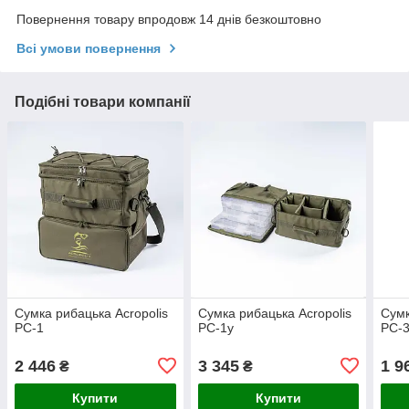
Повернення товару впродовж 14 днів безкоштовно
Всі умови повернення
Подібні товари компанії
Сумка рибацька Acropolis
Сумка рибацька Acropolis
Сумк
РС-1
РС-1у
РС-
2 446
3 345
1 9
₴
₴
Купити
Купити