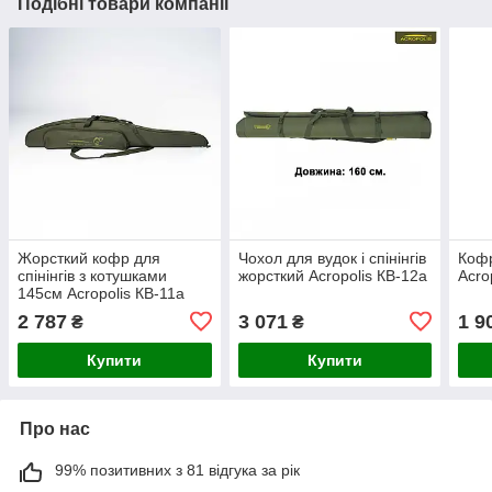
Подібні товари компанії
Жорсткий кофр для
Чохол для вудок і спінінгів
Кофр
спінінгів з котушками
жорсткий Acropolis КВ-12а
Acro
145см Acropolis КВ-11а
2 787
3 071
1 9
₴
₴
Купити
Купити
Про нас
99% позитивних з 81 відгука за рік