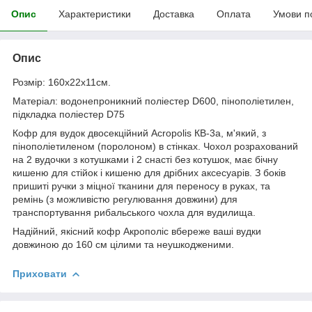
Опис
Характеристики
Доставка
Оплата
Умови п
Опис
Розмір: 160х22х11см.
Матеріал: водонепроникний поліестер D600, пінополіетилен,
підкладка поліестер D75
Кофр для вудок двосекційний Acropolis КВ-3а, м'який, з
пінополіетиленом (поролоном) в стінках. Чохол розрахований
на 2 вудочки з котушками і 2 снасті без котушок, має бічну
кишеню для стійок і кишеню для дрібних аксесуарів. З боків
пришиті ручки з міцної тканини для переносу в руках, та
ремінь (з можливістю регулювання довжини) для
транспортування рибальського чохла для вудилища.
Надійний, якісний кофр Акрополіс вбереже ваші вудки
довжиною до 160 см цілими та неушкодженими.
Приховати