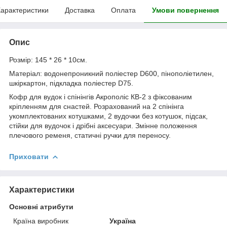
арактеристики
Доставка
Оплата
Умови повернення
Опис
Розмір: 145 * 26 * 10см.
Матеріал: водонепроникний поліестер D600, пінополіетилен,
шкіркартон, підкладка поліестер D75.
Кофр для вудок і спінінгів Акрополіс КВ-2 з фіксованим
кріпленням для снастей. Розрахований на 2 спінінга
укомплектованих котушками, 2 вудочки без котушок, підсак,
стійки для вудочок і дрібні аксесуари. Змінне положення
плечового ременя, статичні ручки для переносу.
Приховати
Характеристики
Основні атрибути
Країна виробник
Україна