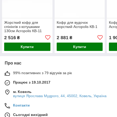
Жорсткий кофр для
Кофр для вудочок
Кофр
спінінгів з котушками
жорсткий Acropolis КВ-1
Acro
130см Acropolis КВ-11
2 516
2 881
1 9
₴
₴
Купити
Купити
Про нас
99% позитивних з 79 відгуків за рік
Працює з 19.10.2017
м. Ковель
вулиця Ярослава Мудрого, 44, 45002, Ковель, Україна
Контакти
Сьогодні вихідний