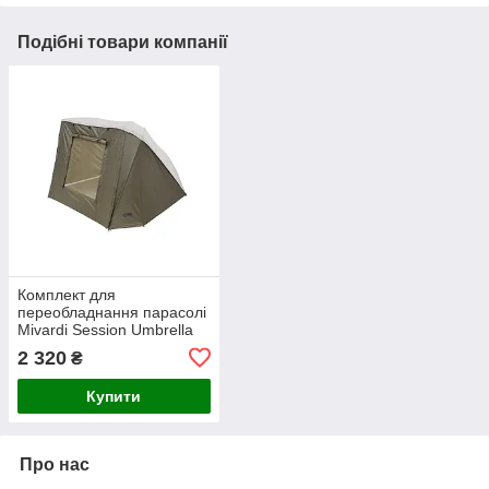
Подібні товари компанії
Комплект для
переобладнання парасолі
Mivardi Session Umbrella
XL у систему Brolly
2 320
₴
Conversion Kit
Купити
Про нас