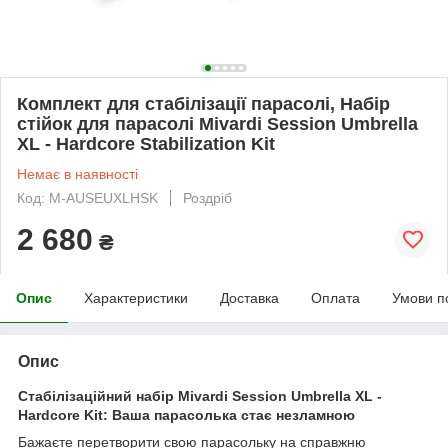
Комплект для стабілізації парасолі, Набір
стійок для парасолі Mivardi Session Umbrella
XL - Hardcore Stabilization Kit
Немає в наявності
Код: M-AUSEUXLHSK
Роздріб
2 680
₴
Опис
Характеристики
Доставка
Оплата
Умови п
Опис
Стабілізаційний набір Mivardi Session Umbrella XL -
Hardcore Kit: Ваша парасолька стає незламною
Бажаєте перетворити свою парасольку на справжню