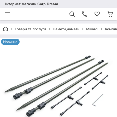
Інтернет магазин Carp Dream
Товари та послуги
Намети,намети
Mivardi
Комплек
Новинка