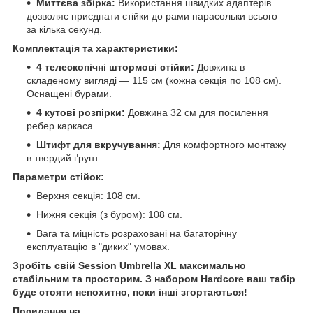
Миттєва збірка:
Використання швидких адаптерів
дозволяє приєднати стійки до рами парасольки всього
за кілька секунд.
Комплектація та характеристики:
4 телескопічні штормові стійки:
Довжина в
складеному вигляді — 115 см (кожна секція по 108 см).
Оснащені бурами.
4 кутові розпірки:
Довжина 32 см для посилення
ребер каркаса.
Штифт для вкручування:
Для комфортного монтажу
в твердий ґрунт.
Параметри стійок:
Верхня секція: 108 см.
Нижня секція (з буром): 108 см.
Вага та міцність розраховані на багаторічну
експлуатацію в "диких" умовах.
Зробіть свій Session Umbrella XL максимально
стабільним та просторим. З набором Hardcore ваш табір
буде стояти непохитно, поки інші згортаються!
Посилання на