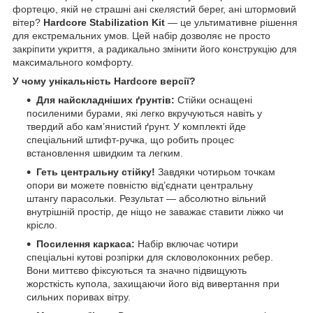
фортецю, якій не страшні ані скелястий берег, ані штормовий
вітер?
Hardcore Stabilization Kit
— це ультимативне рішення
для екстремальних умов. Цей набір дозволяє не просто
закріпити укриття, а радикально змінити його конструкцію для
максимального комфорту.
У чому унікальність Hardcore версії?
Для найскладніших ґрунтів:
Стійки оснащені
посиленими бурами, які легко вкручуються навіть у
твердий або кам’янистий ґрунт. У комплекті йде
спеціальний штифт-ручка, що робить процес
встановлення швидким та легким.
Геть центральну стійку!
Завдяки чотирьом точкам
опори ви можете повністю від’єднати центральну
штангу парасольки. Результат — абсолютно вільний
внутрішній простір, де ніщо не заважає ставити ліжко чи
крісло.
Посилення каркаса:
Набір включає чотири
спеціальні кутові розпірки для скловолоконних ребер.
Вони миттєво фіксуються та значно підвищують
жорсткість купола, захищаючи його від вивертання при
сильних поривах вітру.