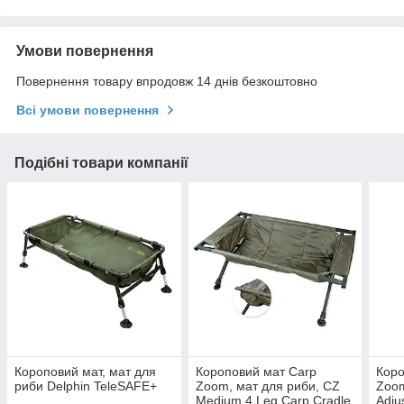
Умови повернення
Повернення товару впродовж 14 днів безкоштовно
Всі умови повернення
Подібні товари компанії
Короповий мат, мат для
Короповий мат Carp
Коро
риби Delphin TeleSAFE+
Zoom, мат для риби, CZ
Zoom
Medium 4 Leg Carp Cradle
Adju