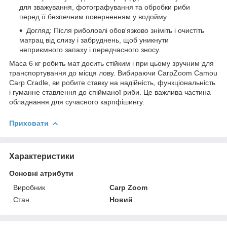
для зважування, фотографування та обробки риби
перед її безпечним поверненням у водойму.
Догляд: Після риболовлі обов'язково зніміть і очистіть
матрац від слизу і забруднень, щоб уникнути
неприємного запаху і передчасного зносу.
Маса 6 кг робить мат досить стійким і при цьому зручним для
транспортування до місця лову. Вибираючи CarpZoom Camou
Carp Cradle, ви робите ставку на надійність, функціональність
і гуманне ставлення до спійманої риби. Це важлива частина
обладнання для сучасного карпфішингу.
Приховати
Характеристики
Основні атрибути
Виробник
Carp Zoom
Стан
Новий