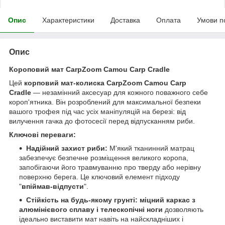
Опис
Характеристики
Доставка
Оплата
Умови п
Опис
Короповий мат CarpZoom Camou Carp Cradle
Цей
корповий мат-колиска CarpZoom Camou Carp
Cradle
— незамінний аксесуар для кожного поважного себе
короп'ятника. Він розроблений для максимальної безпеки
вашого трофея під час усіх маніпуляцій на березі: від
вилучення гачка до фотосесії перед відпусканням риби.
Ключові переваги:
Надійний захист риби:
М'який тканинний матрац
забезпечує безпечне розміщення великого коропа,
запобігаючи його травмуванню про тверду або нерівну
поверхню берега. Це ключовий елемент підходу
"
впіймав-відпусти
".
Стійкість на будь-якому грунті: міцний каркас з
алюмінієвого сплаву і телескопічні ноги
дозволяють
ідеально виставити мат навіть на найскладніших і