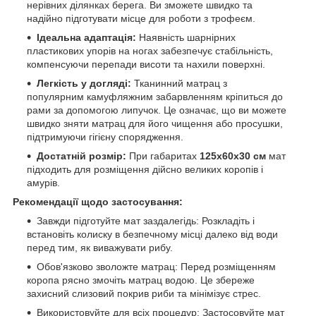
нерівних ділянках берега. Ви зможете швидко та
надійно підготувати місце для роботи з трофеєм.
Ідеальна адаптація:
Наявність шарнірних
пластикових упорів на ногах забезпечує стабільність,
компенсуючи перепади висоти та нахили поверхні.
Легкість у догляді:
Тканинний матрац з
популярним камуфляжним забарвленням кріпиться до
рами за допомогою липучок. Це означає, що ви можете
швидко зняти матрац для його чищення або просушки,
підтримуючи гігієну спорядження.
Достатній розмір:
При габаритах
125x60x30 см
мат
підходить для розміщення дійсно великих коропів і
амурів.
Рекомендації щодо застосування:
Завжди підготуйте мат заздалегідь: Розкладіть і
встановіть колиску в безпечному місці далеко від води
перед тим, як виважувати рибу.
Обов'язково зволожте матрац: Перед розміщенням
коропа рясно змочіть матрац водою. Це збереже
захисний слизовий покрив риби та мінімізує стрес.
Використовуйте для всіх процедур: Застосовуйте мат