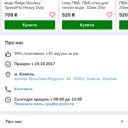
води Ridge Monkey
сітка ПВА, ПВА-сітка для
ПВА-
SpeedFlo Heavy Duty
теплої води, 32мм 25м
25м
Water Carrier 5л
Carp
709
520
520
₴
₴
Купити
Купити
Про нас
99% позитивних з 81 відгука за рік
Працює з 19.10.2017
м. Ковель
вулиця Ярослава Мудрого, 44, 45002, Ковель, Україна
Контакти
Сьогодні працює з 09:00 до 13:00
Показати весь графік роботи
Про нас