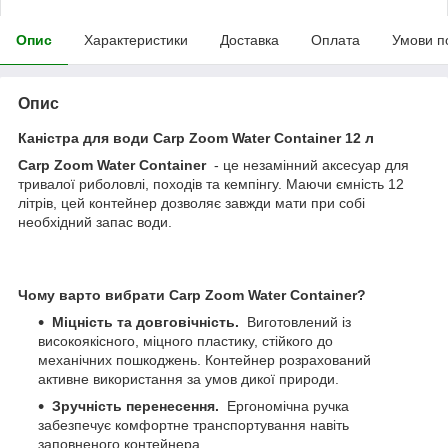
Опис
Характеристики
Доставка
Оплата
Умови п
Опис
Каністра для води Carp Zoom Water Container 12 л
Carp Zoom Water Container
- це незамінний аксесуар для
тривалої риболовлі, походів та кемпінгу. Маючи ємність 12
літрів, цей контейнер дозволяє завжди мати при собі
необхідний запас води.
Чому варто вибрати Carp Zoom Water Container?
Міцність та довговічність.
Виготовлений із
високоякісного, міцного пластику, стійкого до
механічних пошкоджень. Контейнер розрахований
активне використання за умов дикої природи.
Зручність перенесення.
Ергономічна ручка
забезпечує комфортне транспортування навіть
заповненого контейнера.