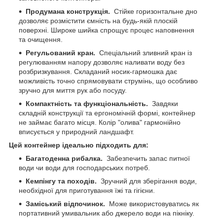
Продумана конструкція.
Стійке горизонтальне дно
дозволяє розмістити ємність на будь-якій плоскій
поверхні. Широке шийка спрощує процес наповнення
та очищення.
Регульований кран.
Спеціальний зливний кран із
регулюванням напору дозволяє наливати воду без
розбризкування. Складаний носик-гармошка дає
можливість точно спрямовувати струмінь, що особливо
зручно для миття рук або посуду.
Компактність та функціональність.
Завдяки
складній конструкції та ергономічній формі, контейнер
не займає багато місця. Колір "олива" гармонійно
вписується у природний ландшафт.
Цей контейнер ідеально підходить для:
Багатоденна рибалка.
Забезпечить запас питної
води чи води для господарських потреб.
Кемпінгу та походів.
Зручний для зберігання води,
необхідної для приготування їжі та гігієни.
Заміський відпочинок.
Може використовуватись як
портативний умивальник або джерело води на пікніку.