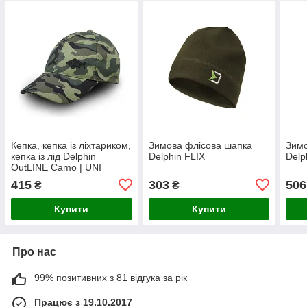
Кепка, кепка із ліхтариком,
Зимова флісова шапка
Зимо
кепка із лід Delphin
Delphin FLIX
Delp
OutLINE Camo | UNI
415
303
506
₴
₴
Купити
Купити
Про нас
99% позитивних з 81 відгука за рік
Працює з 19.10.2017