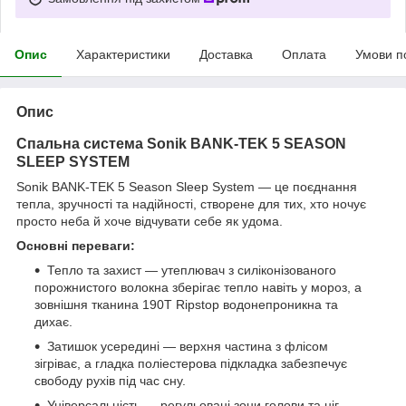
Опис
Характеристики
Доставка
Оплата
Умови п
Опис
Спальна система Sonik BANK-TEK 5 SEASON
SLEEP SYSTEM
Sonik BANK-TEK 5 Season Sleep System — це поєднання
тепла, зручності та надійності, створене для тих, хто ночує
просто неба й хоче відчувати себе як удома.
Основні переваги:
Тепло та захист — утеплювач з силіконізованого
порожнистого волокна зберігає тепло навіть у мороз, а
зовнішня тканина 190T Ripstop водонепроникна та
дихає.
Затишок усередині — верхня частина з флісом
зігріває, а гладка поліестерова підкладка забезпечує
свободу рухів під час сну.
Універсальність — регульовані зони голови та ніг