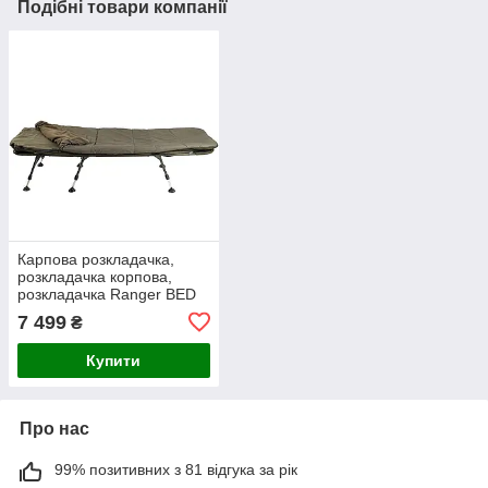
Подібні товари компанії
Карпова розкладачка,
розкладачка корпова,
розкладачка Ranger BED
88 Sleep System (Арт. RA
7 499
₴
5523)
Купити
Про нас
99% позитивних з 81 відгука за рік