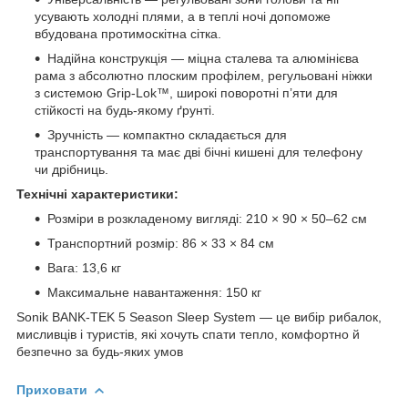
усувають холодні плями, а в теплі ночі допоможе
вбудована протимоскітна сітка.
Надійна конструкція — міцна сталева та алюмінієва
рама з абсолютно плоским профілем, регульовані ніжки
з системою Grip-Lok™, широкі поворотні п’яти для
стійкості на будь-якому ґрунті.
Зручність — компактно складається для
транспортування та має дві бічні кишені для телефону
чи дрібниць.
Технічні характеристики:
Розміри в розкладеному вигляді: 210 × 90 × 50–62 см
Транспортний розмір: 86 × 33 × 84 см
Вага: 13,6 кг
Максимальне навантаження: 150 кг
Sonik BANK-TEK 5 Season Sleep System — це вибір рибалок,
мисливців і туристів, які хочуть спати тепло, комфортно й
безпечно за будь-яких умов
Приховати