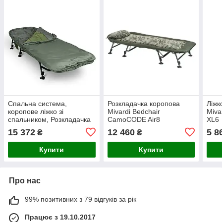
Спальна система,
Розкладачка коропова
Ліжк
коропове ліжко зі
Mivardi Bedchair
Miva
спальником, Розкладачка
CamoCODE Air8
XL6
Sonik BANK-TEK 5
15 372
12 460
5 8
₴
₴
SEASON SLEEP SYSTEM
Купити
Купити
Про нас
99% позитивних з 79 відгуків за рік
Працює з 19.10.2017