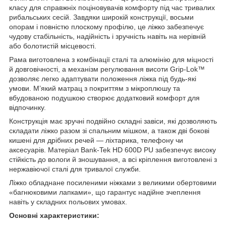
класу для справжніх поціновувачів комфорту під час тривалих
рибальських сесій. Завдяки широкій конструкції, восьми
опорам і повністю плоскому профілю, це ліжко забезпечує
чудову стабільність, надійність і зручність навіть на нерівній
або болотистій місцевості.
Рама виготовлена з комбінації сталі та алюмінію для міцності
й довговічності, а механізм регулювання висоти Grip-Lok™
дозволяє легко адаптувати положення ліжка під будь-які
умови. М’який матрац з покриттям з мікроплюшу та
вбудованою подушкою створює додатковий комфорт для
відпочинку.
Конструкція має зручні подвійно складні завіси, які дозволяють
складати ліжко разом зі спальним мішком, а також дві бокові
кишені для дрібних речей — ліхтарика, телефону чи
аксесуарів. Матеріал Bank-Tek HD 600D PU забезпечує високу
стійкість до вологи й зношування, а всі кріплення виготовлені з
нержавіючої сталі для тривалої служби.
Ліжко обладнане посиленими ніжками з великими обертовими
«багнюковими лапками», що гарантує надійне зчеплення
навіть у складних польових умовах.
Основні характеристики: