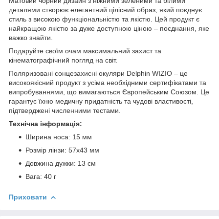
Матовий чорний дизайн з ніжними зеленими та білими
деталями створює елегантний цілісний образ, який поєднує
стиль з високою функціональністю та якістю. Цей продукт є
найкращою якістю за дуже доступною ціною – поєднання, яке
важко знайти.
Подаруйте своїм очам максимальний захист та
кінематографічний погляд на світ.
Поляризовані сонцезахисні окуляри Delphin WIZIO – це
високоякісний продукт з усіма необхідними сертифікатами та
випробуваннями, що вимагаються Європейським Союзом. Це
гарантує їхню медичну придатність та чудові властивості,
підтверджені численними тестами.
Технічна інформація:
Ширина носа: 15 мм
Розмір лінзи: 57x43 мм
Довжина дужки: 13 см
Вага: 40 г
Приховати