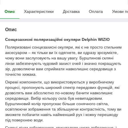
Опис
Характеристики
Доставка
Оплата
Умови п
Опис
Сонцезахисні поляризаційні окуляри Delphin WIZIO
Поляризовані сонцезахисні окуляри, які є не просто стильним
аксесуаром – як тільки ви їх одягнете, ви одразу зрозумієте,
чому вони заслуговують на вашу увагу. Бурштинові скляні
лінзи забезпечують чудовий захист очей і значно покращують
зір, дозволяючи вам сприймати навколишнє середовище з
точністю хижака.
Окремі компоненти, що використовуються у виробничому
процесі, пропонують широкий спектр передових функцій, які
дозволять вам абсолютно по-новому бачити навколишнє
середовище. Вибір кольору скла був невипадковим.
Бурштиновий колір пропускає більше сонячного світла,
освітлюючи зображення та збільшуючи контрастність, тому ви
зможете побачити навіть найменший рух і кожну перешкоду
під поверхнею води.
Скляні лінзи забезпечують кришталево чисте зображення, і