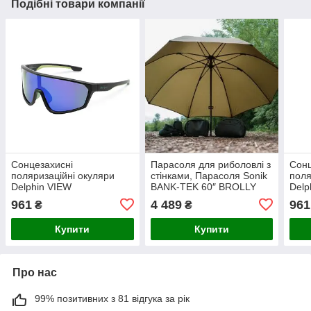
Подібні товари компанії
Сонцезахисні
Парасоля для риболовлі з
Сонц
поляризаційні окуляри
стінками, Парасоля Sonik
поля
Delphin VIEW
BANK-TEK 60″ BROLLY
Delp
961
4 489
961
₴
₴
Купити
Купити
Про нас
99% позитивних з 81 відгука за рік