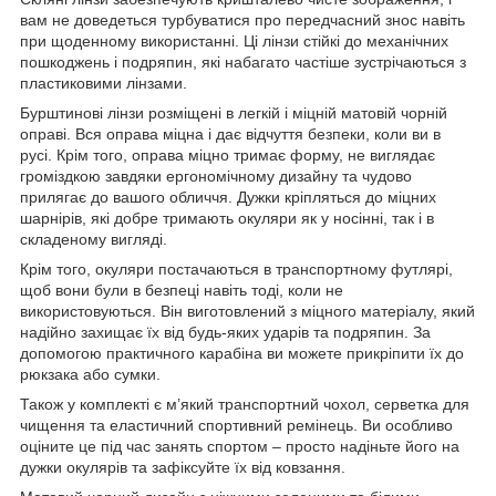
вам не доведеться турбуватися про передчасний знос навіть
при щоденному використанні. Ці лінзи стійкі до механічних
пошкоджень і подряпин, які набагато частіше зустрічаються з
пластиковими лінзами.
Бурштинові лінзи розміщені в легкій і міцній матовій чорній
оправі. Вся оправа міцна і дає відчуття безпеки, коли ви в
русі. Крім того, оправа міцно тримає форму, не виглядає
громіздкою завдяки ергономічному дизайну та чудово
прилягає до вашого обличчя. Дужки кріпляться до міцних
шарнірів, які добре тримають окуляри як у носінні, так і в
складеному вигляді.
Крім того, окуляри постачаються в транспортному футлярі,
щоб вони були в безпеці навіть тоді, коли не
використовуються. Він виготовлений з міцного матеріалу, який
надійно захищає їх від будь-яких ударів та подряпин. За
допомогою практичного карабіна ви можете прикріпити їх до
рюкзака або сумки.
Також у комплекті є м’який транспортний чохол, серветка для
чищення та еластичний спортивний ремінець. Ви особливо
оціните це під час занять спортом – просто надіньте його на
дужки окулярів та зафіксуйте їх від ковзання.