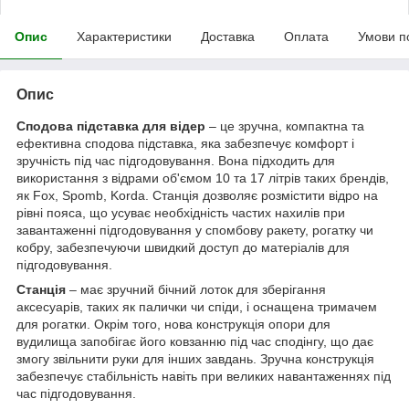
Опис
Характеристики
Доставка
Оплата
Умови п
Опис
Сподова підставка для відер
– це зручна, компактна та
ефективна сподова підставка, яка забезпечує комфорт і
зручність під час підгодовування. Вона підходить для
використання з відрами об'ємом 10 та 17 літрів таких брендів,
як Fox, Spomb, Korda. Станція дозволяє розмістити відро на
рівні пояса, що усуває необхідність частих нахилів при
завантаженні підгодовування у спомбову ракету, рогатку чи
кобру, забезпечуючи швидкий доступ до матеріалів для
підгодовування.
Станція
– має зручний бічний лоток для зберігання
аксесуарів, таких як палички чи спіди, і оснащена тримачем
для рогатки. Окрім того, нова конструкція опори для
вудилища запобігає його ковзанню під час сподінгу, що дає
змогу звільнити руки для інших завдань. Зручна конструкція
забезпечує стабільність навіть при великих навантаженнях під
час підгодовування.