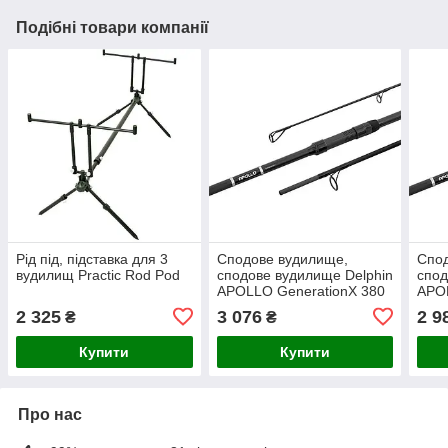
Подібні товари компанії
Рід під, підставка для 3
Сподове вудилище,
Спо
вудилищ Practic Rod Pod
сподове вудилище Delphin
спод
APOLLO GenerationX 380
APOL
см/5 фунтів/2 частини
см/5
2 325
3 076
2 9
₴
₴
Купити
Купити
Про нас