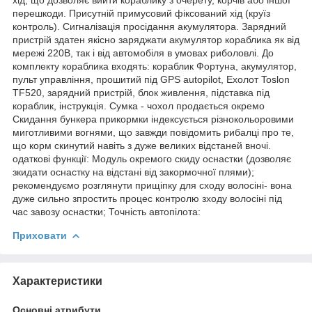
перешкоди. Присутній примусовий фіксований хід (круїз
контроль). Сигналізація просідання акумулятора. Зарядний
пристрій здатен якісно заряджати акумулятор кораблика як від
мережі 220В, так і від автомобіля в умовах риболовлі. До
комплекту кораблика входять: кораблик Фортуна, акумулятор,
пульт управління, прошитий під GPS autopilot, Ехолот Toslon
TF520, зарядний пристрій, блок живлення, підставка під
кораблик, інструкція. Сумка - чохол продається окремо
Скидання бункера прикормки індексується різнокольоровими
миготливими вогнями, що завжди повідомить рибалці про те,
що корм скинутий навіть з дуже великих відстаней вночі.
одаткові функції: Модуль окремого скиду оснастки (дозволяє
зкидати оснастку на відстані від закормочної плями);
рекомендуємо розглянути прищіпку для сходу волосіні- вона
дуже сильно зпростить процес контролю зходу волосіні під
час завозу оснастки; Точність автопілота:
Приховати
Характеристики
Основні атрибути