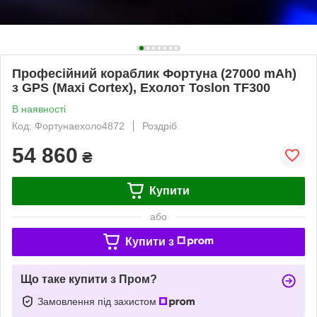
Професійний кораблик Фортуна (27000 mAh)
з GPS (Maxi Cortex), Ехолот Toslon TF300
В наявності
Код: Фортунаехоло4872
Роздріб
54 860
₴
Купити
або
Купити з
Що таке купити з Пром?
Замовлення під захистом