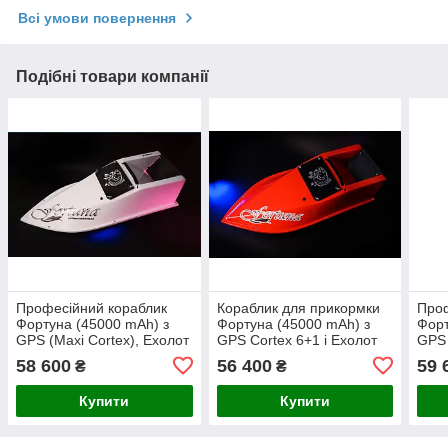
Всі умови повернення
Подібні товари компанії
Професійний кораблик
Кораблик для прикормки
Проф
Фортуна (45000 mAh) з
Фортуна (45000 mAh) з
Форт
GPS (Maxi Cortex), Ехолот
GPS Cortex 6+1 і Ехолот
GPS 
Toslon TF300
Toslon300
Ехол
58 600
56 400
59 
₴
₴
Купити
Купити