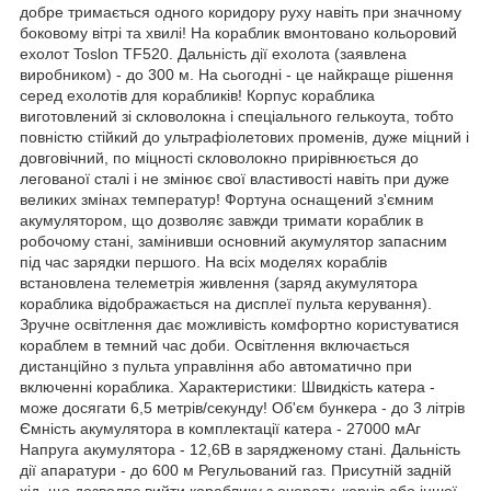
добре тримається одного коридору руху навіть при значному
боковому вітрі та хвилі! На кораблик вмонтовано кольоровий
ехолот Toslon TF520. Дальність дії ехолота (заявлена
виробником) - до 300 м. На сьогодні - це найкраще рішення
серед ехолотів для корабликів! Корпус кораблика
виготовлений зі скловолокна і спеціального гелькоута, тобто
повністю стійкий до ультрафіолетових променів, дуже міцний і
довговічний, по міцності скловолокно прирівнюється до
легованої сталі і не змінює свої властивості навіть при дуже
великих змінах температур! Фортуна оснащений з'ємним
акумулятором, що дозволяє завжди тримати кораблик в
робочому стані, замінивши основний акумулятор запасним
під час зарядки першого. На всіх моделях кораблів
встановлена телеметрія живлення (заряд акумулятора
кораблика відображається на дисплеї пульта керування).
Зручне освітлення дає можливість комфортно користуватися
кораблем в темний час доби. Освітлення включається
дистанційно з пульта управління або автоматично при
включенні кораблика. Характеристики: Швидкість катера -
може досягати 6,5 метрів/секунду! Об'єм бункера - до 3 літрів
Ємність акумулятора в комплектації катера - 27000 мАг
Напруга акумулятора - 12,6В в зарядженому стані. Дальність
дії апаратури - до 600 м Регульований газ. Присутній задній
хід, що дозволяє вийти кораблику з очерету, корчів або іншої