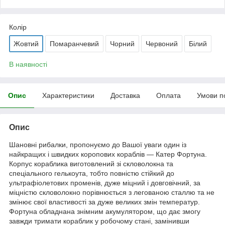
Колір
Жовтий
Помаранчевий
Чорний
Червоний
Білий
В наявності
Опис
Характеристики
Доставка
Оплата
Умови п
Опис
Шановні рибалки, пропонуємо до Вашої уваги один із
найкращих і швидких коропових кораблів — Катер Фортуна.
Корпус кораблика виготовлений зі скловолокна та
спеціального гелькоута, тобто повністю стійкий до
ультрафіолетових променів, дуже міцний і довговічний, за
міцністю скловолокно порівнюється з легованою сталлю та не
змінює свої властивості за дуже великих змін температур.
Фортуна обладнана знімним акумулятором, що дає змогу
завжди тримати кораблик у робочому стані, замінивши