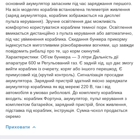
основний акумулятор запасним під час заряджання першого.
На всіх моделях кораблів встановлена телеметрія живлення
(заряд акумулятора, кораблик зображається на дисплеї
пульта керування). Зручне освітлення дає можливість
комфортно користуватися кораблем темної пори. Освітлення
вмикається дистанційно з пульта керування або автоматично,
під час увімкнення кораблика. Скидання бункера прикорму
індексується миготливими різнобарвними вогнями, що завжди
повідомить рибалці про те, що корм скинутий.
Характеристики: Об'єм бункера — 3 літри Дальність дії
апаратури 600 м Регульований газ. Є задній хід, що дає змогу
вийти кораблик із очерету, коряг або іншого перешкод. Є
примусовий хід (крутий контроль). Сигналізація просадки
акумулятора. Зарядний пристрій здатний якісно заряджати
акумулятор кораблика як від мережі 220 В, так і від
автомобіля в умовах риболовлі. До комплекту кораблика
входить: кораблик Фортуна, акумулятор, пульт керування з
комплектом батарейок, зарядний пристрій, блок живлення,
підставка під кораблик, інструкція. Сумка-чохол продається
окремо
Приховати