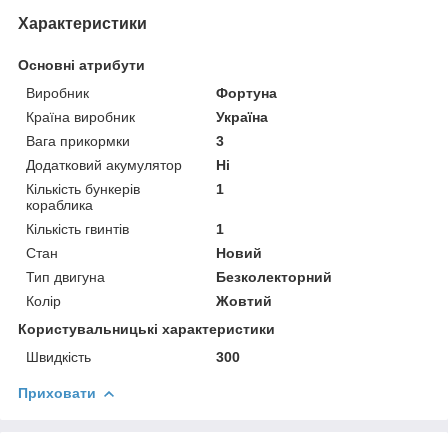
Характеристики
Основні атрибути
Виробник
Фортуна
Країна виробник
Україна
Вага прикормки
3
Додатковий акумулятор
Ні
Кількість бункерів
1
кораблика
Кількість гвинтів
1
Стан
Новий
Тип двигуна
Безколекторний
Колір
Жовтий
Користувальницькі характеристики
Швидкість
300
Приховати