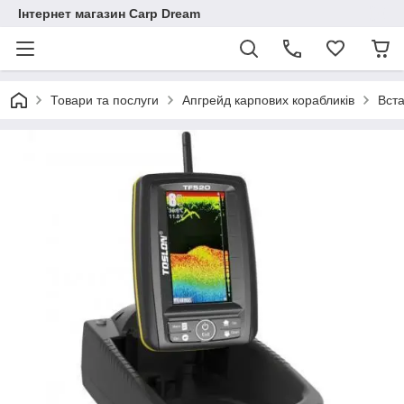
Інтернет магазин Carp Dream
Товари та послуги
Апгрейд карпових корабликів
Вст