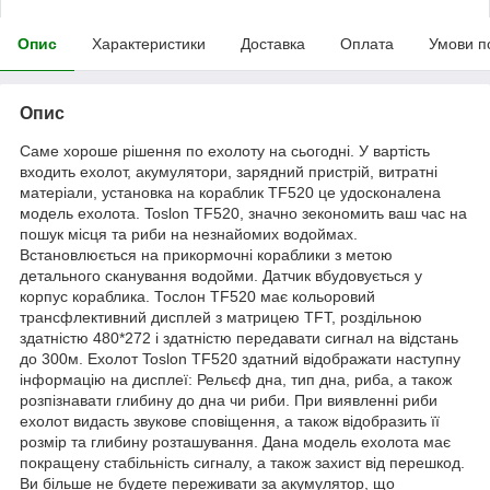
Опис
Характеристики
Доставка
Оплата
Умови п
Опис
Саме хороше рішення по ехолоту на сьогодні. У вартість
входить ехолот, акумулятори, зарядний пристрій, витратні
матеріали, установка на кораблик TF520 це удосконалена
модель ехолота. Toslon TF520, значно зекономить ваш час на
пошук місця та риби на незнайомих водоймах.
Встановлюється на прикормочні кораблики з метою
детального сканування водойми. Датчик вбудовується у
корпус кораблика. Тослон TF520 має кольоровий
трансфлективний дисплей з матрицею TFT, роздільною
здатністю 480*272 і здатністю передавати сигнал на відстань
до 300м. Ехолот Toslon TF520 здатний відображати наступну
інформацію на дисплеї: Рельєф дна, тип дна, риба, а також
розпізнавати глибину до дна чи риби. При виявленні риби
ехолот видасть звукове сповіщення, а також відобразить її
розмір та глибину розташування. Дана модель ехолота має
покращену стабільність сигналу, а також захист від перешкод.
Ви більше не будете переживати за акумулятор, що