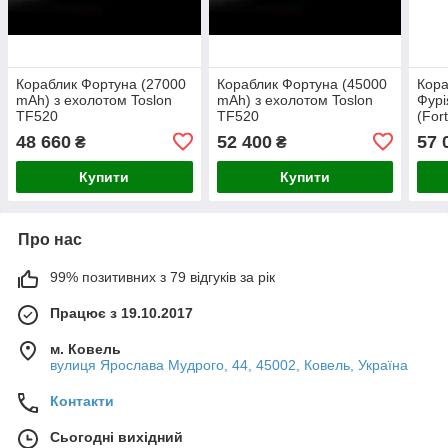
Кораблик Фортуна (27000
Кораблик Фортуна (45000
Кора
mAh) з ехолотом Toslon
mAh) з ехолотом Toslon
Фурі
TF520
TF520
(For
Tosl
48 660
52 400
57 
₴
₴
Купити
Купити
Про нас
99% позитивних з 79 відгуків за рік
Працює з 19.10.2017
м. Ковель
вулиця Ярослава Мудрого, 44, 45002, Ковель, Україна
Контакти
Сьогодні вихідний