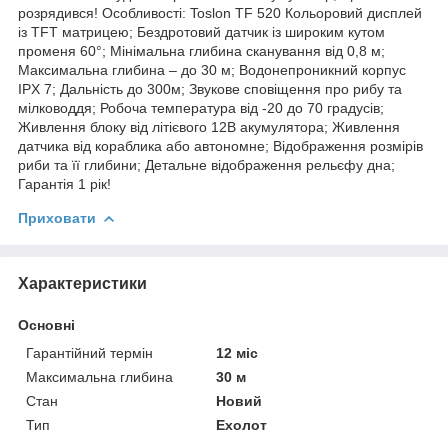
розрядився! Особливості: Toslon TF 520 Кольоровий дисплей
із TFT матрицею; Бездротовий датчик із широким кутом
променя 60°; Мінімальна глибина сканування від 0,8 м;
Максимальна глибина – до 30 м; Водонепроникний корпус
IPX 7; Дальність до 300м; Звукове сповіщення про рибу та
мілководдя; Робоча температура від -20 до 70 градусів;
Живлення блоку від літієвого 12В акумулятора; Живлення
датчика від кораблика або автономне; Відображення розмірів
риби та її глибини; Детальне відображення рельєфу дна;
Гарантія 1 рік!
Приховати
Характеристики
Основні
Гарантійний термін
12 міс
Максимальна глибина
30 м
Стан
Новий
Тип
Ехолот