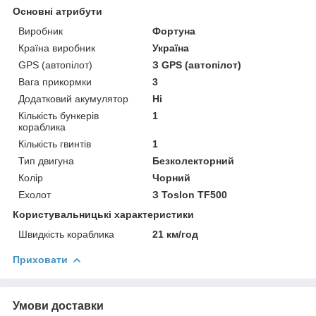
Основні атрибути
Виробник
Фортуна
Країна виробник
Україна
GPS (автопілот)
З GPS (автопілот)
Вага прикормки
3
Додатковий акумулятор
Ні
Кількість бункерів
1
кораблика
Кількість гвинтів
1
Тип двигуна
Безколекторний
Колір
Чорний
Ехолот
З Toslon TF500
Користувальницькі характеристики
Швидкість кораблика
21 км/год
Приховати
Умови доставки