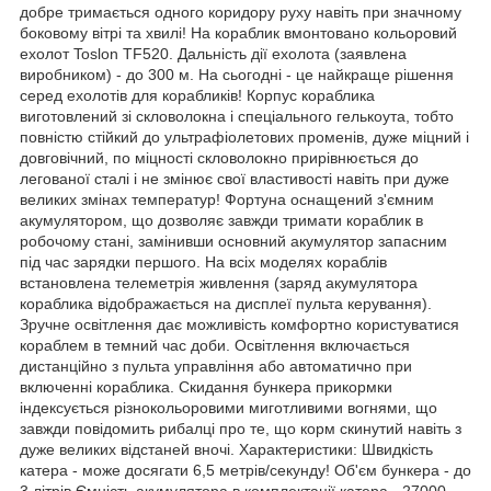
добре тримається одного коридору руху навіть при значному
боковому вітрі та хвилі! На кораблик вмонтовано кольоровий
ехолот Toslon TF520. Дальність дії ехолота (заявлена
виробником) - до 300 м. На сьогодні - це найкраще рішення
серед ехолотів для корабликів! Корпус кораблика
виготовлений зі скловолокна і спеціального гелькоута, тобто
повністю стійкий до ультрафіолетових променів, дуже міцний і
довговічний, по міцності скловолокно прирівнюється до
легованої сталі і не змінює свої властивості навіть при дуже
великих змінах температур! Фортуна оснащений з'ємним
акумулятором, що дозволяє завжди тримати кораблик в
робочому стані, замінивши основний акумулятор запасним
під час зарядки першого. На всіх моделях кораблів
встановлена телеметрія живлення (заряд акумулятора
кораблика відображається на дисплеї пульта керування).
Зручне освітлення дає можливість комфортно користуватися
кораблем в темний час доби. Освітлення включається
дистанційно з пульта управління або автоматично при
включенні кораблика. Скидання бункера прикормки
індексується різнокольоровими миготливими вогнями, що
завжди повідомить рибалці про те, що корм скинутий навіть з
дуже великих відстаней вночі. Характеристики: Швидкість
катера - може досягати 6,5 метрів/секунду! Об'єм бункера - до
3 літрів Ємність акумулятора в комплектації катера - 27000