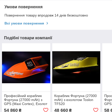
Умови повернення
Повернення товару впродовж 14 днів безкоштовно
Всі умови повернення
Подібні товари компанії
Професійний кораблик
Кораблик Фортуна (27000
Проф
Фортуна (27000 mAh) з
mAh) з ехолотом Toslon
Форт
GPS (Maxi Cortex), Ехолот
TF520
GPS 
Toslon TF300
Tosl
54 860
48 660
58 
₴
₴