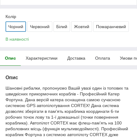
Колір
Чорний
Червоний
Білий
Жовтий
Помаранчевий
В наявності
Опис
Характеристики
Доставка
Оплата
Умови п
Опис
Шановні рибалки, пропонуємо Вашій увазі один із топових та
швидкісних прикормочних кораблів - Професійний Катер
Фортуна. Дана версій катера оснащена самою сучасною
системою GPS автопілотування CORTEX! Дана система
дозволяє зберігати в пам'ять кораблика координати 6-ти
робочих точок лову та 1-ї домашньої (точки повернення
кораблика). Автопілот CORTEX має флеш-пам'ять на 100
риболовних місць (функція мультиводоймості). Професійний
кораблик Фортуна з системою автопілоту CORTEX дуже