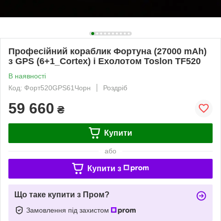
Професійний кораблик Фортуна (27000 mAh)
з GPS (6+1_Cortex) і Ехолотом Toslon TF520
В наявності
Код: Форт520GPS61Чорн
Роздріб
59 660
₴
Купити
або
Купити з
Що таке купити з Пром?
Замовлення під захистом