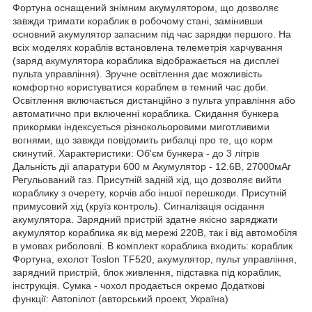
Фортуна оснащений знімним акумулятором, що дозволяє
завжди тримати кораблик в робочому стані, замінивши
основний акумулятор запасним під час зарядки першого. На
всіх моделях кораблів встановлена телеметрія харчування
(заряд акумулятора кораблика відображається на дисплеї
пульта управління). Зручне освітлення дає можливість
комфортно користуватися кораблем в темний час доби.
Освітлення включається дистанційно з пульта управління або
автоматично при включенні кораблика. Скидання бункера
прикормки індексується різнокольоровими миготливими
вогнями, що завжди повідомить рибалці про те, що корм
скинутий. Характеристики: Об'єм бункера - до 3 літрів
Дальність дії апаратури 600 м Акумулятор - 12.6В, 27000мАг
Регульований газ. Присутній задній хід, що дозволяє вийти
кораблику з очерету, корчів або іншої перешкоди. Присутній
примусовий хід (круїз контроль). Сигналізація осідання
акумулятора. Зарядний пристрій здатне якісно заряджати
акумулятор кораблика як від мережі 220В, так і від автомобіля
в умовах риболовлі. В комплект кораблика входить: кораблик
Фортуна, ехолот Toslon TF520, акумулятор, пульт управління,
зарядний пристрій, блок живлення, підставка під кораблик,
інструкція. Сумка - чохол продається окремо Додаткові
функції: Автопілот (авторський проект, Україна)