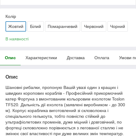
Колір
Жовтий
Білий
Помаранчевий
Червоний
Чорний
В наявності
Опис
Характеристики
Доставка
Оплата
Умови п
Опис
Шановні рибалки, пропоную Вашій увазі один з кращих і
швидких коропових кораблів - Професійний прикормочний
катер Фортуна з вмонтованим кольоровим ехолотом Toslon
TF520. Дальність дії ехолота (заявлені виробником - до 300
м). Корпус кораблика виготовлений зі скловолокна і
спеціального гелькоута, тобто повністю стійкий до
ультрафіолетових променів, дуже міцний і довговічний, по
фортеці скловолокно порівнюється з легованої сталлю і не
змінює свої властивості при дуже великих змін температур.