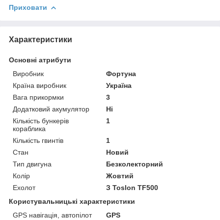
Приховати
Характеристики
Основні атрибути
Виробник
Фортуна
Країна виробник
Україна
Вага прикормки
3
Додатковий акумулятор
Ні
Кількість бункерів
1
кораблика
Кількість гвинтів
1
Стан
Новий
Тип двигуна
Безколекторний
Колір
Жовтий
Ехолот
З Toslon TF500
Користувальницькі характеристики
GPS навігація, автопілот
GPS