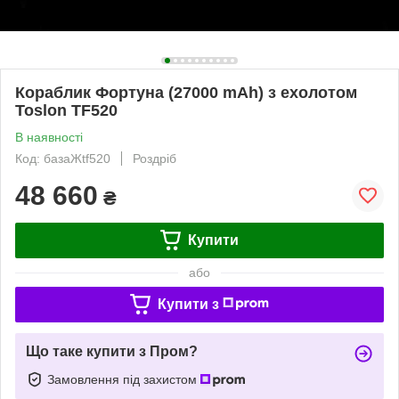
Кораблик Фортуна (27000 mAh) з ехолотом
Toslon TF520
В наявності
Код: базаЖtf520
Роздріб
48 660
₴
Купити
або
Купити з
Що таке купити з Пром?
Замовлення під захистом