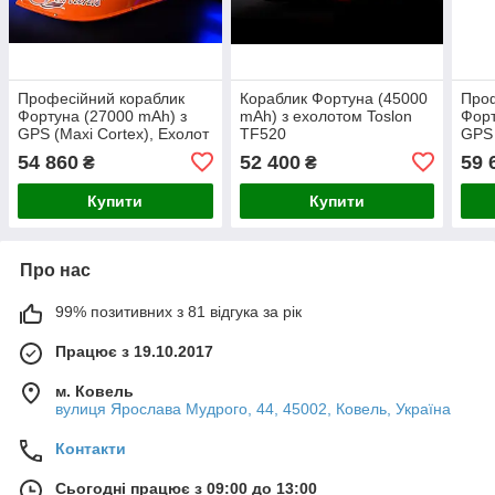
Професійний кораблик
Кораблик Фортуна (45000
Проф
Фортуна (27000 mAh) з
mAh) з ехолотом Toslon
Форт
GPS (Maxi Cortex), Ехолот
TF520
GPS 
Toslon TF300
Ехол
54 860
52 400
59 
₴
₴
Купити
Купити
Про нас
99% позитивних з 81 відгука за рік
Працює з 19.10.2017
м. Ковель
вулиця Ярослава Мудрого, 44, 45002, Ковель, Україна
Контакти
Сьогодні працює з 09:00 до 13:00