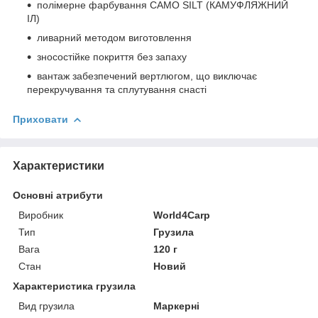
полімерне фарбування CAMO SILT (КАМУФЛЯЖНИЙ
ІЛ)
ливарний методом виготовлення
зносостійке покриття без запаху
вантаж забезпечений вертлюгом, що виключає
перекручування та сплутування снасті
Приховати
Характеристики
Основні атрибути
Виробник
World4Carp
Тип
Грузила
Вага
120 г
Стан
Новий
Характеристика грузила
Вид грузила
Маркерні