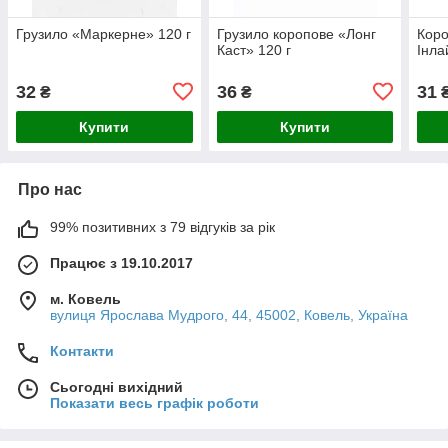
Грузило «Маркерне» 120 г
Грузило коропове «Лонг
Коро
Каст» 120 г
Інла
32
36
31
₴
₴
Купити
Купити
Про нас
99% позитивних з 79 відгуків за рік
Працює з 19.10.2017
м. Ковель
вулиця Ярослава Мудрого, 44, 45002, Ковель, Україна
Контакти
Сьогодні вихідний
Показати весь графік роботи