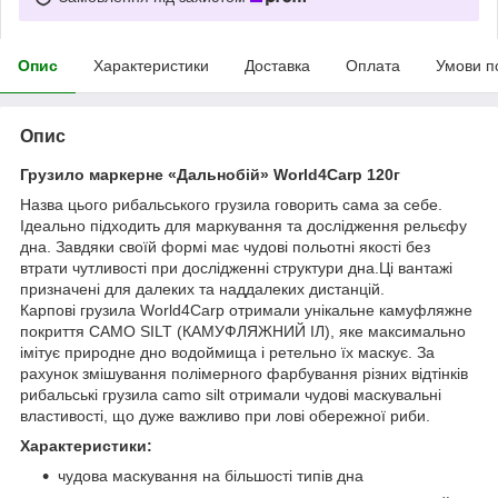
Опис
Характеристики
Доставка
Оплата
Умови п
Опис
Грузило маркерне «Дальнобій» World4Carp 120г
Назва цього рибальського грузила говорить сама за себе.
Ідеально підходить для маркування та дослідження рельєфу
дна. Завдяки своїй формі має чудові польотні якості без
втрати чутливості при дослідженні структури дна.Ці вантажі
призначені для далеких та наддалеких дистанцій.
Карпові грузила World4Carp отримали унікальне камуфляжне
покриття CAMO SILT (КАМУФЛЯЖНИЙ ІЛ), яке максимально
імітує природне дно водоймища і ретельно їх маскує. За
рахунок змішування полімерного фарбування різних відтінків
рибальські грузила camo silt отримали чудові маскувальні
властивості, що дуже важливо при лові обережної риби.
Характеристики:
чудова маскування на більшості типів дна