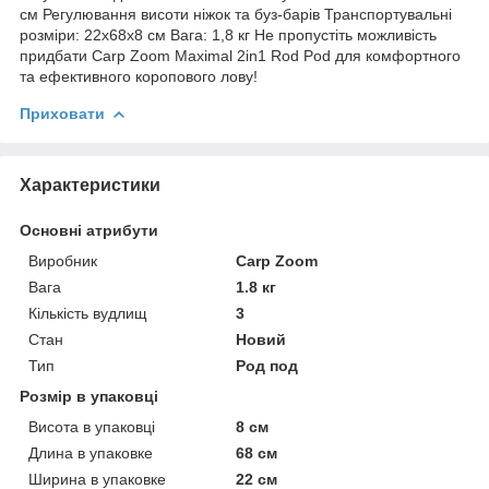
см Регулювання висоти ніжок та буз-барів Транспортувальні
розміри: 22х68х8 см Вага: 1,8 кг Не пропустіть можливість
придбати Carp Zoom Maximal 2in1 Rod Pod для комфортного
та ефективного коропового лову!
Приховати
Характеристики
Основні атрибути
Виробник
Carp Zoom
Вага
1.8 кг
Кількість вудлищ
3
Стан
Новий
Тип
Род под
Розмір в упаковці
Висота в упаковці
8 см
Длина в упаковке
68 см
Ширина в упаковке
22 см