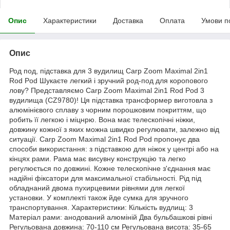
Опис
Характеристики
Доставка
Оплата
Умови п
Опис
Род под, підставка для 3 вудилищ Carp Zoom Maximal 2in1
Rod Pod Шукаєте легкий і зручний род-под для коропового
лову? Представляємо Carp Zoom Maximal 2in1 Rod Pod 3
вудилища (CZ9780)! Ця підставка трансформер виготовла з
алюмінієвого сплаву з чорним порошковим покриттям, що
робить її легкою і міцнрю. Вона має телескопічні ніжки,
довжину кожної з яких можна швидко регулювати, залежно від
ситуації. Carp Zoom Maximal 2in1 Rod Pod пропонує два
способи використання: з підставкою для ніжок у центрі або на
кінцях рами. Рама має висувну конструкцію та легко
регулюється по довжині. Кожне телескопічне з'єднання має
надійні фіксатори для максимальної стабільності. Рід під
обладнаний двома пухирцевими рівнями для легкої
установки. У комплекті також йде сумка для зручного
транспортування. Характеристики: Кількість вудлищ: 3
Матеріал рами: анодований алюміній Два бульбашкові рівні
Регульована довжина: 70-110 см Регульована висота: 35-65