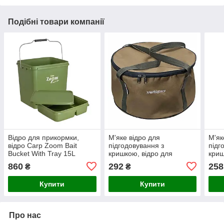
Подібні товари компанії
Відро для прикормки,
М'яке відро для
М'як
відро Carp Zoom Bait
підгодовування з
підг
Bucket With Tray 15L
кришкою, відро для
криш
прикормки, відро
прик
860
292
258
₴
₴
World4Carp SOFT
Wor
BUCKET 25 л Coyote
BUCK
Купити
Купити
Про нас