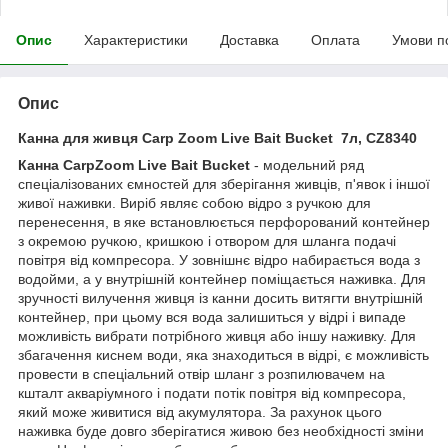
Опис
Характеристики
Доставка
Оплата
Умови п
Опис
Канна для живця Carp Zoom Live Bait Bucket 7л, CZ8340
Канна CarpZoom Live Bait Bucket
- модельний ряд
спеціалізованих ємностей для зберігання живців, п'явок і іншої
живої наживки. Виріб являє собою відро з ручкою для
перенесення, в яке встановлюється перфорований контейнер
з окремою ручкою, кришкою і отвором для шланга подачі
повітря від компресора. У зовнішнє відро набирається вода з
водойми, а у внутрішній контейнер поміщається наживка. Для
зручності вилучення живця із канни досить витягти внутрішній
контейнер, при цьому вся вода залишиться у відрі і випаде
можливість вибрати потрібного живця або іншу наживку. Для
збагачення киснем води, яка знаходиться в відрі, є можливість
провести в спеціальний отвір шланг з розпилювачем на
кшталт акваріумного і подати потік повітря від компресора,
який може живитися від акумулятора. За рахунок цього
наживка буде довго зберігатися живою без необхідності зміни