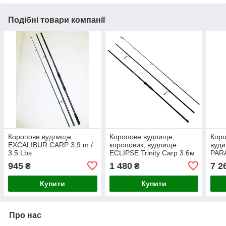
Подібні товари компанії
Коропове вудлище
Коропове вудлище,
Коро
EXCALIBUR CARP 3,9 m /
короповик, вудлище
вуди
3.5 Lbs
ECLIPSE Trinity Carp 3.6м
PARA
3.5Lb, 3-сек
3.5 l
945
1 480
7 2
₴
₴
Купити
Купити
Про нас