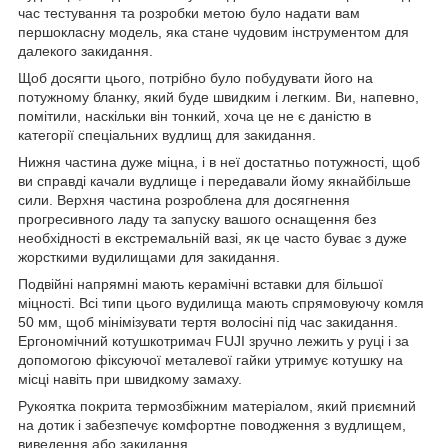
час тестування та розробки метою було надати вам
першокласну модель, яка стане чудовим інструментом для
далекого закидання.
Щоб досягти цього, потрібно було побудувати його на
потужному бланку, який буде швидким і легким. Ви, напевно,
помітили, наскільки він тонкий, хоча це не є даністю в
категорії спеціальних вудлищ для закидання.
Нижня частина дуже міцна, і в неї достатньо потужності, щоб
ви справді качали вудлище і передавали йому якнайбільше
сили. Верхня частина розроблена для досягнення
прогресивного ладу та запуску вашого оснащення без
необхідності в екстремальній вазі, як це часто буває з дуже
жорсткими вудилищами для закидання.
Подвійні напрямні мають керамічні вставки для більшої
міцності. Всі типи цього вудилища мають спрямовуючу комля
50 мм, щоб мінімізувати тертя волосіні під час закидання.
Ергономічний котушкотримач FUJI зручно лежить у руці і за
допомогою фіксуючої металевої гайки утримує котушку на
місці навіть при швидкому замаху.
Рукоятка покрита термозбіжним матеріалом, який приємний
на дотик і забезпечує комфортне поводження з вудлищем,
виведення або закидання.