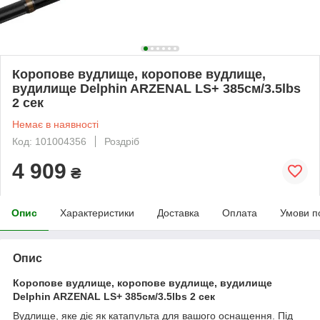
Коропове вудлище, коропове вудлище,
вудилище Delphin ARZENAL LS+ 385см/3.5lbs
2 сек
Немає в наявності
Код: 101004356
Роздріб
4 909
₴
Опис
Характеристики
Доставка
Оплата
Умови п
Опис
Коропове вудлище, коропове вудлище, вудилище
Delphin ARZENAL LS+ 385см/3.5lbs 2 сек
Вудлище, яке діє як катапульта для вашого оснащення. Під