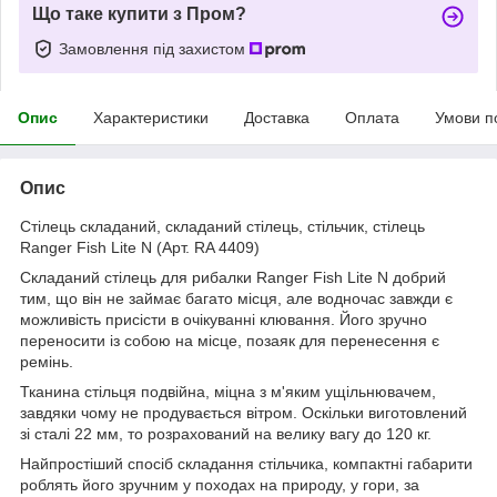
Що таке купити з Пром?
Замовлення під захистом
Опис
Характеристики
Доставка
Оплата
Умови п
Опис
Стілець складаний, складаний стілець, стільчик, стілець
Ranger Fish Lite N (Арт. RA 4409)
Складаний стілець для рибалки Ranger Fish Lite N добрий
тим, що він не займає багато місця, але водночас завжди є
можливість присісти в очікуванні клювання. Його зручно
переносити із собою на місце, позаяк для перенесення є
ремінь.
Тканина стільця подвійна, міцна з м'яким ущільнювачем,
завдяки чому не продувається вітром. Оскільки виготовлений
зі сталі 22 мм, то розрахований на велику вагу до 120 кг.
Найпростіший спосіб складання стільчика, компактні габарити
роблять його зручним у походах на природу, у гори, за