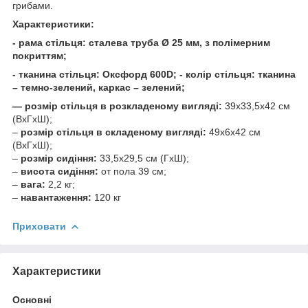
грибами.
Характеристики:
- рама стільця: сталева труба Ø 25 мм, з полімерним
покриттям;
- тканина стільця: Оксфорд 600D; - колір стільця: тканина
– темно-зелений, каркас – зелений;
— розмір стільця в розкладеному вигляді:
39х33,5х42 см
(ВхГхШ);
–
розмір стільця в складеному вигляді:
49х6х42 см
(ВхГхШ);
–
розмір сидіння:
33,5х29,5 см (ГхШ);
–
висота сидіння:
от пола 39 см;
–
вага:
2,2 кг;
–
навантаження:
120 кг
Приховати
Характеристики
Основні