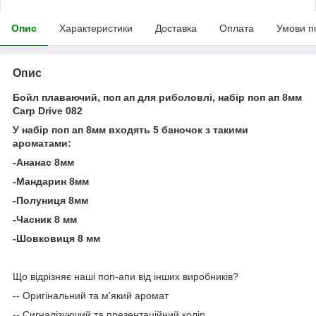
Опис
Характеристики
Доставка
Оплата
Умови п
Опис
Бойл плаваючий, поп ап для риболовлі, набір поп ап 8мм
Carp Drive 082
У набір поп ап 8мм входять 5 баночок з такими
ароматами:
-Ананас 8мм
-Мандарин 8мм
-Полуниця 8мм
-Часник 8 мм
-Шовковиця 8 мм
Що відрізняє наші поп-апи від інших виробників?
-- Оригінальний та м'який аромат
-- Сигналізуючий та презентаційний колір