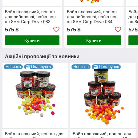
Бойл плаваючий, поп ап
Бойл плаваючий, поп ап
Бойл
для риболовлі, набір поп
для риболовлі, набір поп
для 
ап 8мм Carp Drive 083
ап 8мм Carp Drive 084
ап 8
575
575
575
₴
₴
Купити
Купити
Акційні пропозиції та новинки
Новинка
Подарунок
Новинка
Подарунок
Бойл плаваючий, поп ап для
Бойл плаваючий, поп ап для