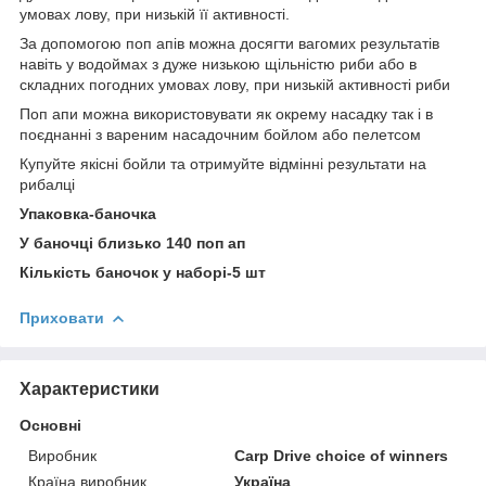
умовах лову, при низькій її активності.
За допомогою поп апів можна досягти вагомих результатів
навіть у водоймах з дуже низькою щільністю риби або в
складних погодних умовах лову, при низькій активності риби
Поп апи можна використовувати як окрему насадку так і в
поєднанні з вареним насадочним бойлом або пелетсом
Купуйте якісні бойли та отримуйте відмінні результати на
рибалці
Упаковка-баночка
У баночці близько 140 поп ап
Кількість баночок у наборі-5 шт
Приховати
Характеристики
Основні
Виробник
Carp Drive choice of winners
Країна виробник
Україна