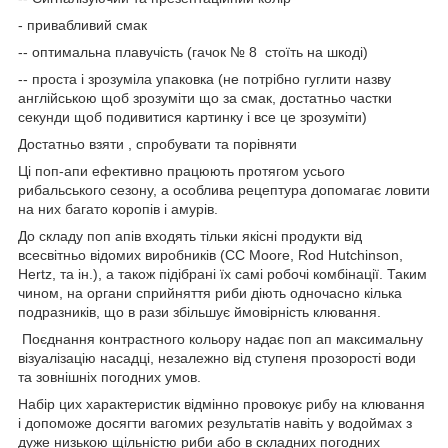
- привабливий смак
-- оптимальна плавучість (гачок № 8 стоїть на шкоді)
-- проста і зрозуміла упаковка (не потрібно гуглити назву
англійською щоб зрозуміти що за смак, достатньо частки
секунди щоб подивитися картинку і все це зрозуміти)
Достатньо взяти , спробувати та порівняти
Ці поп-апи ефективно працюють протягом усього
рибальського сезону, а особлива рецептура допомагає ловити
на них багато коропів і амурів.
До складу поп апів входять тільки якісні продукти від
всесвітньо відомих виробників (CC Moore, Rod Hutchinson,
Hertz, та ін.), а також підібрані їх самі робочі комбінації. Таким
чином, на органи сприйняття риби діють одночасно кілька
подразників, що в рази збільшує ймовірність клювання.
Поєднання контрастного кольору надає поп ап максимальну
візуалізацію насадці, незалежно від ступеня прозорості води
та зовнішніх погодних умов.
Набір цих характеристик відмінно провокує рибу на клювання
і допоможе досягти вагомих результатів навіть у водоймах з
дуже низькою щільністю риби або в складних погодних