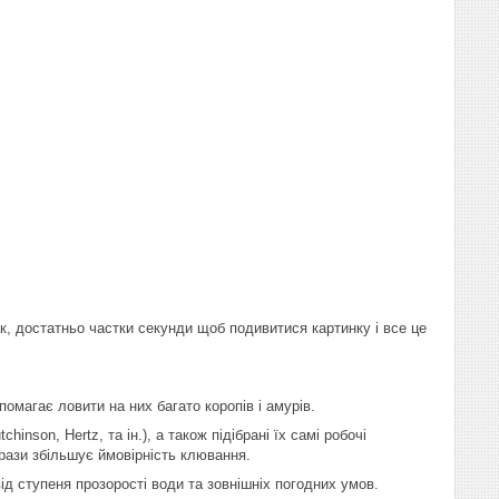
ак, достатньо частки секунди щоб подивитися картинку і все це
магає ловити на них багато коропів і амурів.
inson, Hertz, та ін.), а також підібрані їх самі робочі
 рази збільшує ймовірність клювання.
д ступеня прозорості води та зовнішніх погодних умов.