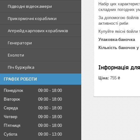
Набір цих характерис
Підводні відеокамери
складних погодних умо
За допомогою бойлів 
Прикормочні кораблики
активності риби
Апгрейд карпових корабликів
Купуйте якісні бойли 
Упаковка-баночка
Генератори
Кількість баночок у 
Ехолоти
Інформація дл
Піч буржуйка
Ціна:
755 ₴
ГРАФІК РОБОТИ
Понеділок
09:00
18:00
Вівторок
09:00
18:00
Середа
09:00
18:00
Четвер
09:00
18:00
Пʼятниця
09:00
18:00
Субота
09:00
13:00