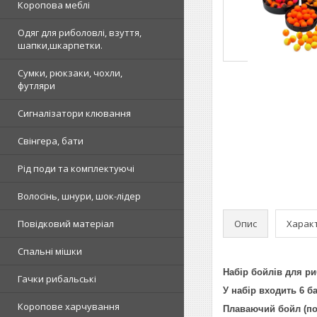
Коропова меблі
Одяг для риболовлі, взуття,
шапки,шкарпетки.
Сумки, рюкзаки, чохли,
футляри
Сигналізатори клювання
Свінгера, бати
Рід поди та комплектуючі
Волосінь, шнури, шок-лідер
Опис
Харак
Повідковий матеріал
Спальні мішки
Набір бойлів для ри
Гачки рибальські
У набір входить 6 б
Коропове харчування
Плаваючий бойл (по