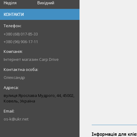
Неділя
Вихідний
КОНТАКТИ
+380 (68) 017-85-33
+380 (96) 906-17-11
Інтернет магазин Carp Drive
Олександр
вулиця Ярослава Мудрого, 44, 45002,
Ковель, Україна
os-k@ukr.net
Інформація для кліє