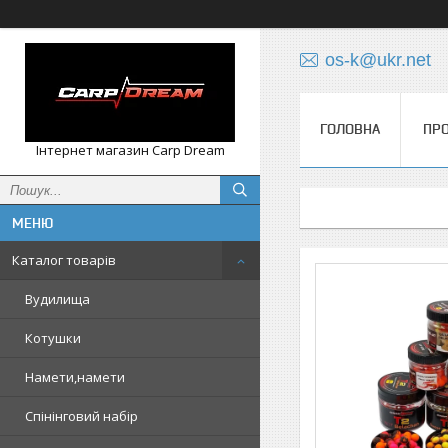
os-k@ukr.net
ГОЛОВНА
ПРО
Інтернет магазин Carp Dream
Каталог товарів
Вудилища
Котушки
Намети,намети
Спінінговий набір