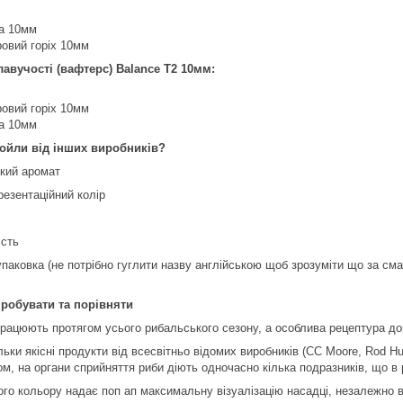
ка 10мм
ровий горіх 10мм
авучості (вафтерс) Balance T2 10мм:
ровий горіх 10мм
ка 10мм
бойли від інших виробників?
який аромат
резентаційний колір
ість
 упаковка (не потрібно гуглити назву англійською щоб зрозуміти що за см
пробувати та порівняти
рацюють протягом усього рибальського сезону, а особлива рецептура допо
ьки якісні продукти від всесвітньо відомих виробників (CC Moore, Rod Hutch
ном, на органи сприйняття риби діють одночасно кілька подразників, що в
го кольору надає поп ап максимальну візуалізацію насадці, незалежно ві