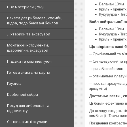
Белачан 10мм
ПВА матеріали (PVA)
Криль - Кревет
Кукурудза - Тиг
Ракети для риболовлі, спомби,
Бойл нейтральної пл
відра, подрібнювачі бойлов
Белачан 10мм
Ліхтарики та аксесуари
Кукурудза - Тиг
Криль - Кревет
Монтажні інструменти,
Що відрізняє наші 
шаролепки, аксесуари
-- Оригінальний та м'
Підсаки та комплектуючі
-- Сигналізуючий та п
- привабливий смак
Готова снасть на карпа
-- оптимальна плавуч
Грузила
-- проста і зрозуміла
зрозуміти)
Карбонові кобри
Достатньо взяти , с
Ці бойли ефективно п
Посуд для риболовлі та
відпочинку
До складу входять тіл
комбінації. Таким чи
Сонцезахисні окуляри
Поєднання контрастно