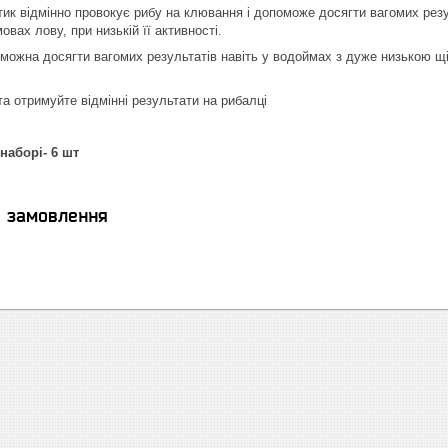
тик відмінно провокує рибу на клювання і допоможе досягти вагомих резу
вах лову, при низькій її активності.
можна досягти вагомих результатів навіть у водоймах з дуже низькою щі
та отримуйте відмінні результати на рибалці
наборі- 6 шт
я замовлення