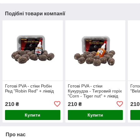
Подібні товари компанії
Готові PVA - стіки Робін
Готові PVA - стіки
Гото
Ред "Robin Red" + ліквід
Кукурудза - Тигровий горіх
"Bel
"Corn - Tiger nut" + ліквід
210
210
210
₴
₴
Купити
Купити
Про нас