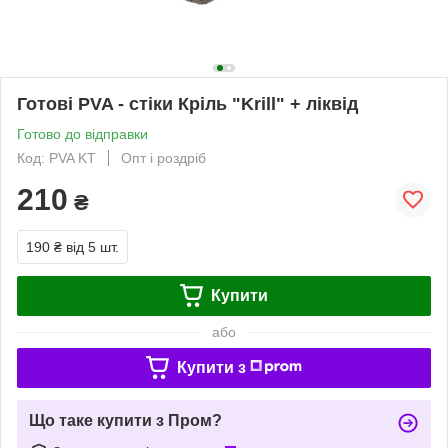
Готові PVA - стіки Кріль "Krill" + ліквід
Готово до відправки
Код: PVA KT
Опт і роздріб
210
₴
190 ₴
від 5 шт.
Купити
або
Купити з
Що таке купити з Пром?